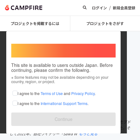
/
ログイン
新規会員登録
プロジェクトを掲載するには
プロジェクトをさがす
Welcome,
International users
This site is available to users outside Japan. Before
continuing, please confirm the following.
Sawa Wines
※ Some features may not be available depending on your
country, region, or project.
プロジェクトオーナー
I agree to the
Terms of Use
and
Privacy Policy
.
これまでに2回支援して3件のプロジェクトを投稿しています
I agree to the
International Support Terms
.
在住国：日本
現在地：千葉県
出身国：日本
出身地：千葉県
Continue
千葉県八街（やちまた）市で2010年よりブドウ栽培を始め、出来たブド
ウを2014年から委託醸造してもらい、ワインに製品化してきました。そ
して2021年、自社ワイナリー「Sawa W
もっと見る