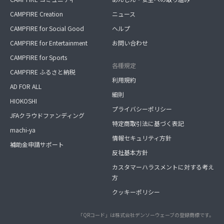
CAMPFIRE Creation
ニュース
CAMPFIRE for Social Good
ヘルプ
CAMPFIRE for Entertainment
お問い合わせ
CAMPFIRE for Sports
各種規定
CAMPFIRE ふるさと納税
利用規約
AD FOR ALL
細則
HIOKOSHI
プライバシーポリシー
JFAクラウドファンディング
特定商取引法に基づく表記
machi-ya
情報セキュリティ方針
補助金申請サポート
反社基本方針
カスタマーハラスメントに対する考え
方
クッキーポリシー
「QRコード」は株式会社デンソーウェーブの登録商標です。