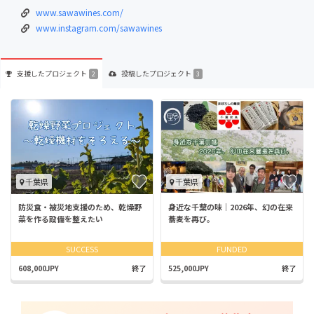
www.sawawines.com/
www.instagram.com/sawawines
支援した
プロジェクト
投稿した
プロジェクト
2
3
千葉県
千葉県
防災食・被災地支援のため、乾燥野
身近な千葉の味｜2026年、幻の在来
菜を作る設備を整えたい
蕎麦を再び。
SUCCESS
FUNDED
608,000JPY
終了
525,000JPY
終了