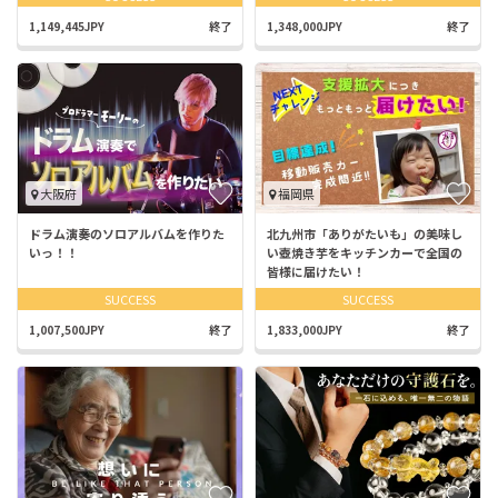
1,149,445JPY
終了
1,348,000JPY
終了
大阪府
福岡県
ドラム演奏のソロアルバムを作りた
北九州市「ありがたいも」の美味し
いっ！！
い壺焼き芋をキッチンカーで全国の
皆様に届けたい！
SUCCESS
SUCCESS
1,007,500JPY
終了
1,833,000JPY
終了