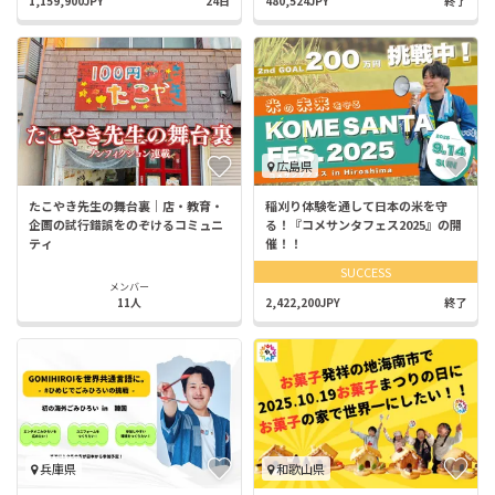
1,159,900JPY
24日
480,524JPY
終了
広島県
たこやき先生の舞台裏｜店・教育・
稲刈り体験を通して日本の米を守
企画の試行錯誤をのぞけるコミュニ
る！『コメサンタフェス2025』の開
ティ
催！！
SUCCESS
メンバー
11人
2,422,200JPY
終了
兵庫県
和歌山県