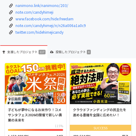
nanimono.link/nanimono/203/
note.com/candyhimeji
www.facebook.com/hide.freedam
note.com/candyhimeji/n/n26a006a1a0c9
twitter.com/hidehimejicandy
支援した
プロジェクト
投稿した
プロジェクト
117
4
広島県
子どもが夢中になるお米作り！コメ
クラウドファンディングの民主化を
サンタフェス2026の開催で新しい農
進める書籍を全国に広めたい！
業の未来を
115%
SUCCESS