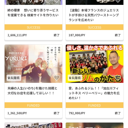
終の棲家 想いに寄り添うサービス
【波動】本場フランスのジュエリス
を提案できる 検索サイトを作りたい
トが手掛ける天然パワーストーンブ
ランドを広めたい
SUCCESS
SUCCESS
2,606,111JPY
終了
187,000JPY
終了
兵庫県
兵庫県
夫婦の人生(いのち)を賭けた挑戦と
愛、あふれるジム！！「加古川フィ
大切なお店を応援してほしい！！
ットネス ベリーベリー」の魅力を広
めたい！
FUNDED
FUNDED
1,361,500JPY
終了
792,000JPY
終了