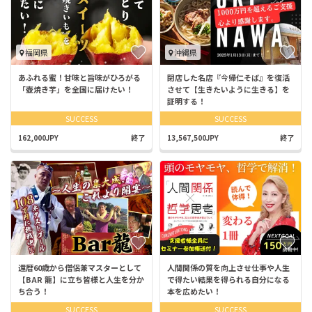
福岡県
沖縄県
あふれる蜜！甘味と旨味がひろがる
閉店した名店『今帰仁そば』を復活
「壺焼き芋」を全国に届けたい！
させて【生きたいように生きる】を
証明する！
SUCCESS
SUCCESS
162,000JPY
終了
13,567,500JPY
終了
還暦60歳から僧侶兼マスターとして
人間関係の質を向上させ仕事や人生
【BAR 龍】に立ち皆様と人生を分か
で得たい結果を得られる自分になる
ち合う！
本を広めたい！
SUCCESS
SUCCESS