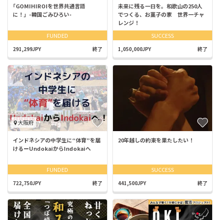
｢GOMIHIROIを世界共通言語
未来に残る一日を。和歌山の250人
に！」-韓国ごみひろい-
でつくる、お菓子の家 世界一チャ
レンジ！
FUNDED
SUCCESS
291,299JPY
終了
1,050,000JPY
終了
大阪府
インドネシアの中学生に“体育”を届
20年越しの約束を果たしたい！
けるーUndokaiからIndokaiへ
FUNDED
SUCCESS
722,750JPY
終了
441,500JPY
終了