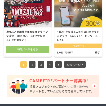
遊び心と実用性を兼ねたオンライン
”普通”を頑張る人たちの日常を支え
交流会「2Dメタバース#マザルタ
るアプリ「Focus on」をリリース
ス」を広めたい！
したい！
SUCCESS
特設ページをみる
3,081,724JPY
終了
1
2
3
4
5
次のページ >