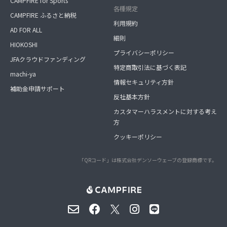
CAMPFIRE for Sports
各種規定
CAMPFIRE ふるさと納税
利用規約
AD FOR ALL
細則
HIOKOSHI
プライバシーポリシー
JFAクラウドファンディング
特定商取引法に基づく表記
machi-ya
情報セキュリティ方針
補助金申請サポート
反社基本方針
カスタマーハラスメントに対する考え
方
クッキーポリシー
「QRコード」は株式会社デンソーウェーブの登録商標です。