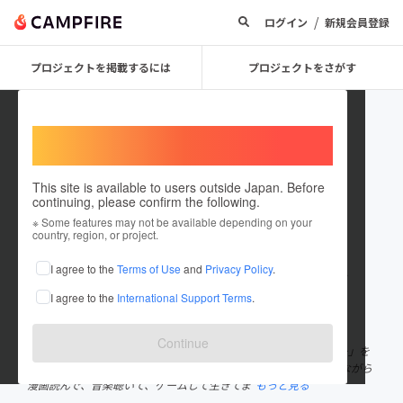
/
ログイン
新規会員登録
プロジェクトを掲載するには
プロジェクトをさがす
Welcome,
International users
This site is available to users outside Japan. Before
continuing, please confirm the following.
kitchen11hide
※ Some features may not be available depending on your
country, region, or project.
プロジェクトオーナー
I agree to the
Terms of Use
and
Privacy Policy
.
これまでに117回支援して4件のプロジェクトを投稿しています
I agree to the
International Support Terms
.
在住国：日本
現在地：兵庫県
出身国：日本
出身地：愛媛県
Continue
"絶望と共にenjoy"という理念の元 オンラインサロン「シェルター」を
運営したり、"レンタルなんもやる気ない人"として活動したりしながら
漫画読んで、音楽聴いて、ゲームして生きてま
もっと見る