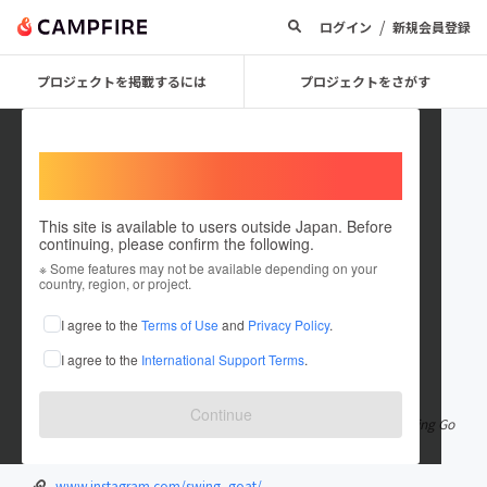
/
ログイン
新規会員登録
プロジェクトを掲載するには
プロジェクトをさがす
Welcome,
International users
This site is available to users outside Japan. Before
continuing, please confirm the following.
Swing Goat
※ Some features may not be available depending on your
country, region, or project.
プロジェクトオーナー
I agree to the
Terms of Use
and
Privacy Policy
.
これまでに1件のプロジェクトを投稿しています
I agree to the
International Support Terms
.
在住国：日本
現在地：大阪府
出身国：日本
出身地：大阪府
Continue
2023年結成、大阪3ピースグッドメロディックパンクバンド 「Swing Go
at」です🔥🔥 極上のグッドメロディーお届けします👍♪
www.instagram.com/swing_goat/