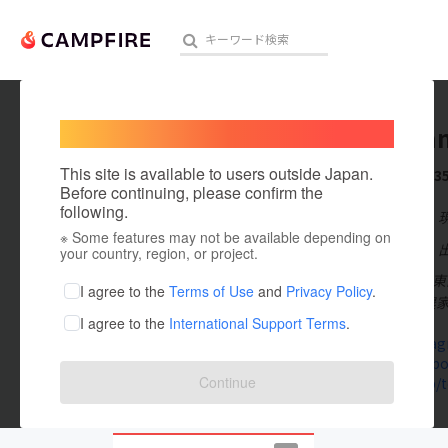
Welcome,
International users
komesan
人気のプロジェクト
注目のリ
This site is available to users outside Japan.
これまでに3
Before continuing, please confirm the
following.
在住国：日本
※ Some features may not be available depending on
アート・写真
出身国：日本
your country, region, or project.
1987年京都
テクノロジー・ガジェット
I agree to the
Terms of Use
and
Privacy Policy
.
6代続くお米農
I agree to the
International Support Terms
.
映像・映画
www.instag
www.faceboo
ビジネス・起業
Continue
r.goope.jp
まちづくり・地域活性化