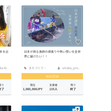
本を出
日本が誇る漁師の頑張りや熱い想いを全世
界に届けたい！！
ka KI...
まちづくり・
umaka_pro...
地域活性化
SUCCESS
残り
現在
支援者
残り
終了
1,065,000JPY
135人
終了