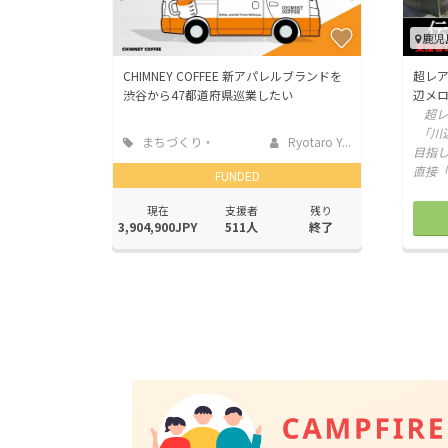
鹿児
CHIMNEY COFFEE 新アパレルブランドを
超レ
渋谷から47都道府県巡業したい
辺メロ
超レ
「川
まちづくり・
Ryotaro Y...
目指
地域活性化
直接
FUNDED
現在
支援者
残り
3,904,900JPY
511人
終了