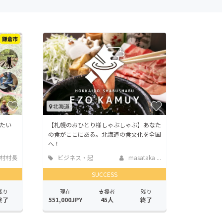
北海道
たい
【札幌のおひとり様しゃぶしゃぶ】あなた
の食がここにある。北海道の食文化を全国
へ！
村村長
ビジネス・起
masataka ...
業
SUCCESS
残り
現在
支援者
残り
終了
551,000JPY
45人
終了