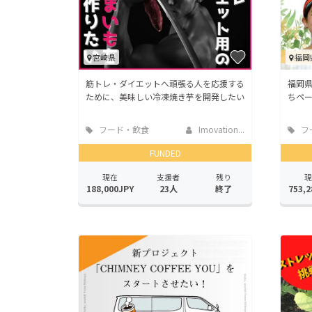
宮崎県
福岡
筋トレ・ダイエットへ頑張る人を応援する
福岡県
ために、美味しい冷凍焼き芋を開発したい
ちペー
フード・飲食
Imovation...
フ
店
店
FUNDED
現在
支援者
残り
現
188,000JPY
23人
終了
753,2