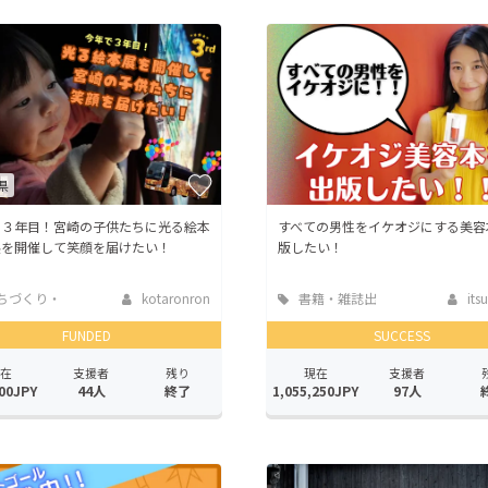
県
で３年目！宮崎の子供たちに光る絵本
すべての男性をイケオジにする美容
展を開催して笑顔を届けたい！
版したい！
ちづくり・
kotaronron
書籍・雑誌出
itsu
活性化
版
FUNDED
SUCCESS
在
支援者
残り
現在
支援者
00JPY
44人
終了
1,055,250JPY
97人