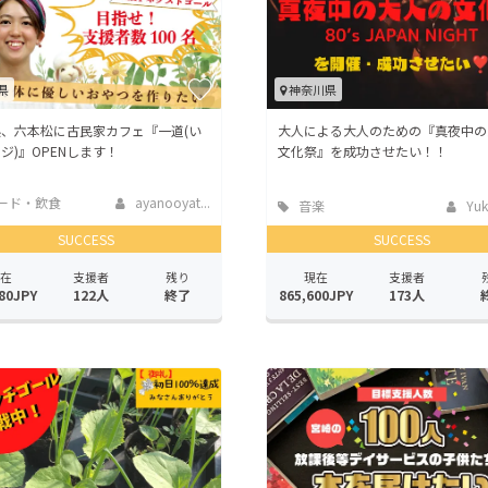
県
神奈川県
、六本松に古民家カフェ『一道(い
大人による大人のための『真夜中の
ジ)』OPENします！
文化祭』を成功させたい！！
ード・飲食
ayanooyat...
音楽
Yuk
SUCCESS
SUCCESS
在
支援者
残り
現在
支援者
80JPY
122人
終了
865,600JPY
173人