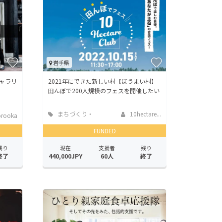
岩手県
ャラリ
2021年にできた新しい村【ぼうまい村】
田んぼで200人規模のフェスを開催したい
まちづくり・
10hectare...
rooka
地域活性化
FUNDED
残り
現在
支援者
残り
終了
440,000JPY
60人
終了