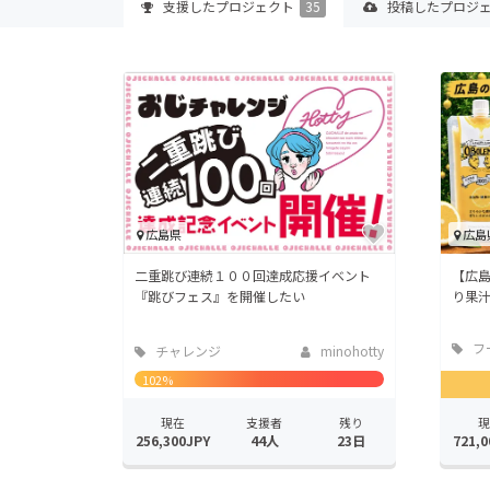
支援した
プロジェクト
35
投稿した
プロジ
広島県
広島
二重跳び連続１００回達成応援イベント
【広
『跳びフェス』を開催したい
り果汁
フ
チャレンジ
minohotty
店
102%
現在
支援者
残り
現
256,300JPY
44人
23日
721,0