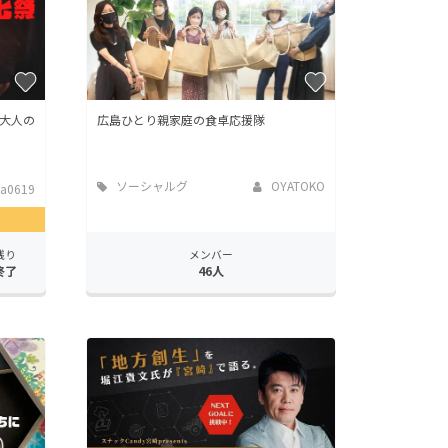
大人の
広島ひとり親家庭の食卓応援隊
ソーシャルグ
OYATOKO
a0619
ッド
残り
メンバー
終了
46人