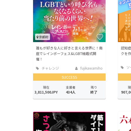
京都府
誰もが好きな人に好きと言える世界に！南
認知
座でレインボーフェス&LGBT結婚式開
クを
催！
ソ
チャレンジ
fujikawamiho
ッド
SUCCESS
現在
支援者
残り
現
3,811,500JPY
434人
終了
907,0