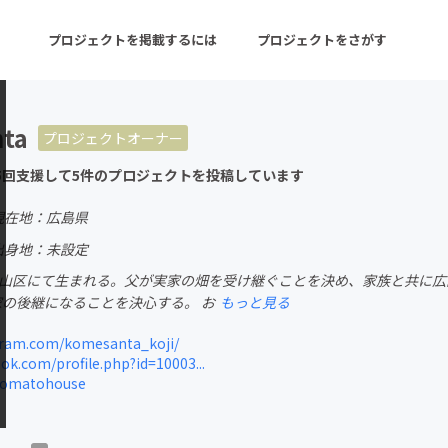
プロジェクトを掲載するには
プロジェクトをさがす
ta
プロジェクトオーナー
ターン
注目の新着プロジェクト
募集終了が近いプロ
5回支援して5件のプロジェクトを投稿しています
現在地：広島県
音楽
舞台・パフォーマンス
出身地：未設定
市東山区にて生まれる。父が実家の畑を受け継ぐことを決め、家族と共に広
ゲーム・サービス開発
フード・飲食店
家の後継になることを決心する。 お
もっと見る
書籍・雑誌出版
アニメ・漫画
ram.com/komesanta_koji/
k.com/profile.php?id=10003...
チャレンジ
ビューティー・ヘルス
/tomatohouse