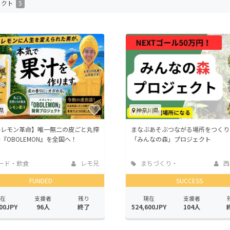
ェクト
5
CAMPFIRE for Social Good
CAMPFIRE Creation
CAMPFIREふるさと納税
machi-ya
コミュニティ
県
神奈川県
島レモン革命】唯一無二の皮ごと丸搾
まなぶあそぶつながる場所をつくり
『OBOLEMON』を全国へ！
「みんなの森」プロジェクト
ード・飲食
レモ兄
まちづくり・
西
地域活性化
FUNDED
SUCCESS
在
支援者
残り
現在
支援者
00JPY
96人
終了
524,600JPY
104人