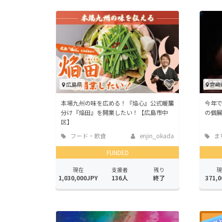
広島県
宮崎
本場九州の味を広める！『焔心』公式暖簾
今年
分け『焔田』を開業したい！【広島市中
の個
区】
フード・飲食
enjin_okada
ま
店
地域
FUNDED
現在
支援者
残り
現
1,030,000JPY
136人
終了
371,0