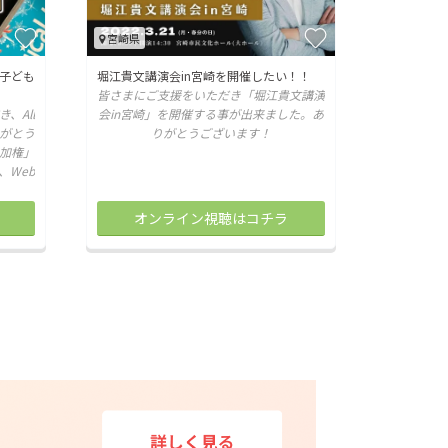
宮崎県
子ども
堀江貴文講演会in宮崎を開催したい！！
皆さまにご支援をいただき「堀江貴文講演
、All
会in宮崎」を開催する事が出来ました。あ
がとう
りがとうございます！
参加権」
、Web
オンライン視聴はコチラ