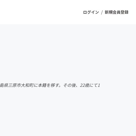
/
ログイン
新規会員登録
ジェクト
もうすぐ公開されます
プロダクト
島県三原市大和町に本籍を移す。その後、22歳にて1
ファッション
スポーツ
ケア
ソーシャルグッド