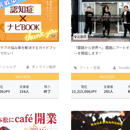
兵庫県
症ケアの悩み事を解決するガイドブッ
「姫路から世界へ」姫路にアートギ
作りたい！
ーを開設します！
ーシャルグ
オンライン臨床
アート・写真
ToruMo
SUCCESS
SUCCESS
在
支援者
残り
現在
支援者
00JPY
156人
終了
13,213,000JPY
293人