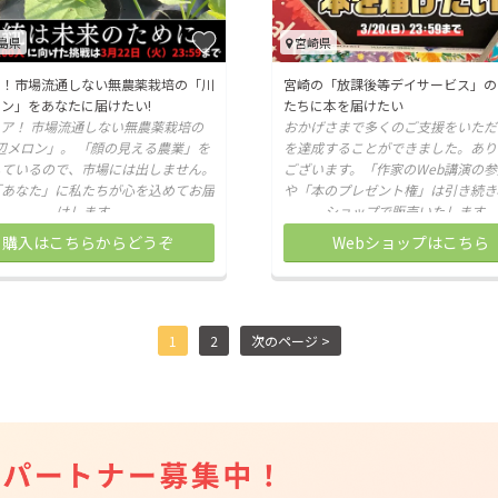
島県
宮崎県
ア！市場流通しない無農薬栽培の「川
宮崎の「放課後等デイサービス」の
ン」をあなたに届けたい!
たちに本を届けたい
ア！ 市場流通しない無農薬栽培の
おかげさまで多くのご支援をいただき
辺メロン」。 「顔の見える農業」を
を達成することができました。あり
しているので、市場には出しません。
ございます。「作家のWeb講演の
「あなた」に私たちが心を込めてお届
や「本のプレゼント権」は引き続き
けします。
ショップで販売いたします。
購入はこちらからどうぞ
Webショップはこちら
1
2
次のページ >