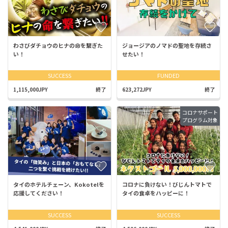
わさびダチョウのヒナの命を繋ぎた
ジョージアのノマドの聖地を存続さ
い！
せたい！
SUCCESS
FUNDED
1,115,000JPY
終了
623,272JPY
終了
コロナサポート
プログラム対象
タイのホテルチェーン、Kokotelを
コロナに負けない！びじんトマトで
応援してください！
タイの食卓をハッピーに！
SUCCESS
SUCCESS