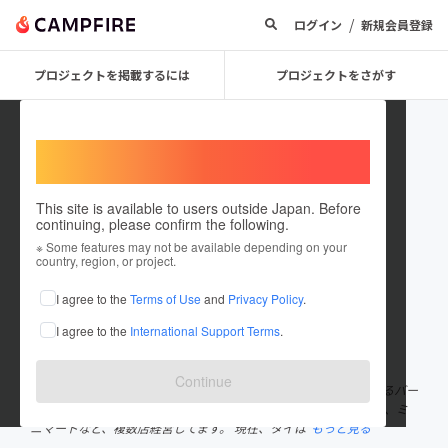
/
ログイン
新規会員登録
プロジェクトを掲載するには
プロジェクトをさがす
Welcome,
International users
This site is available to users outside Japan. Before
continuing, please confirm the following.
Toppi_bangkok
※ Some features may not be available depending on your
country, region, or project.
プロジェクトオーナー
I agree to the
Terms of Use
and
Privacy Policy
.
これまでに25回支援して1件のプロジェクトを投稿しています
I agree to the
International Support Terms
.
在住国：未設定
出身国：日本
出身地：静岡県
Continue
タイ・バンコク在住16年のとっぴーです。 タイで、日本人の集まるバー
ウッドボールを4店舗と、他にスナックバー、居酒屋、ラーメン店、ミ
ニマートなど、複数店経営してます。 現在、タイは
もっと見る