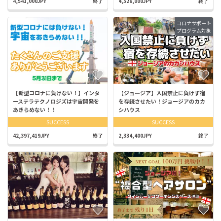
4,541,000JPY
終了
4,526,000JPY
終了
コロナサポート
プログラム対象
【新型コロナに負けない！】インタ
【ジョージア】入国禁止に負けず宿
ーステラテクノロジズは宇宙開発を
を存続させたい！ジョージアのカカ
あきらめない！！
シハウス
SUCCESS
SUCCESS
42,397,419JPY
終了
2,334,400JPY
終了