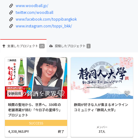
www.woodball.jp/
twitter.com/woodball
www.facebook.com/toppibangkok
www.instagram.com/toppi_bkk/
支援した
プロジェクト
投稿した
プロジェクト
25
1
静岡県
映画の聖地から、世界へ。330年の
静岡が好きな人が集まるオンライン
老舗酒蔵が挑む「今日子の里帰り」
コミュニティ ｢静岡人大学｣
プロジェクト
SUCCESS
メンバー
4,338,963JPY
終了
37人