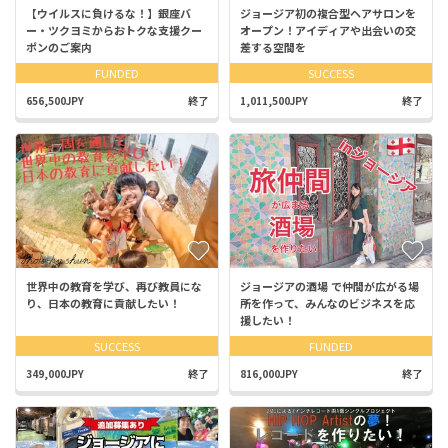
【ウイルスに負けるな！】銀座バ
ジョージア初の複合型ヘアサロンを
ー・ツクヨミからおトクな支援クー
オープン！アイディアや出会いの交
ポンのご案内
差する空間を
FUNDED
SUCCESS
656,500JPY
終了
1,011,500JPY
終了
世界中の教育を学び、再び教員にな
ジョージアの酒場 で仲間が広がる場
り、日本の教育に貢献したい！
所を作って、みんなのビジネスを応
援したい！
SUCCESS
FUNDED
349,000JPY
終了
816,000JPY
終了