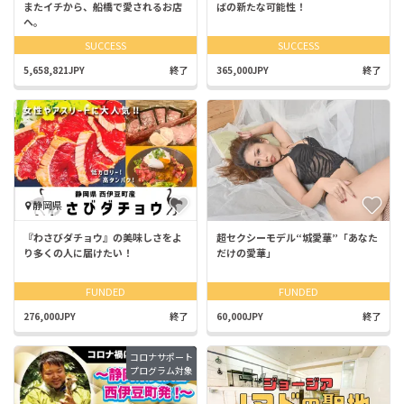
またイチから、船橋で愛されるお店
ばの新たな可能性！
へ。
SUCCESS
SUCCESS
5,658,821JPY
終了
365,000JPY
終了
静岡県
『わさびダチョウ』の美味しさをよ
超セクシーモデル“城愛華”「あなた
り多くの人に届けたい！
だけの愛華」
FUNDED
FUNDED
276,000JPY
終了
60,000JPY
終了
コロナサポート
プログラム対象