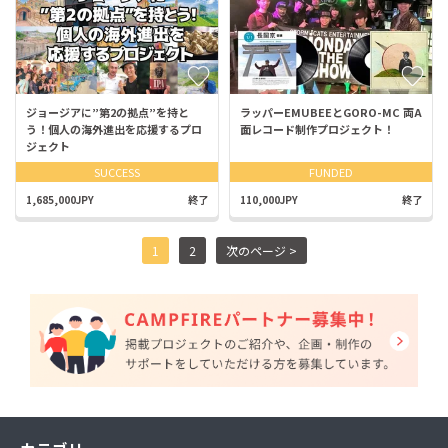
ジョージアに”第2の拠点”を持と
ラッパーEMUBEEとGORO-MC 両A
う！個人の海外進出を応援するプロ
面レコード制作プロジェクト！
ジェクト
SUCCESS
FUNDED
1,685,000JPY
終了
110,000JPY
終了
1
2
次のページ >