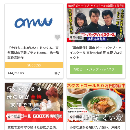
静岡県
「今日もこれがいい」をつくる。天
【清水開催】清水 ビー・バップ・ハ
然素材の下着ブランドamu、第一弾
イスクール 高校与太郎祭 実現プロジ
試作品制作
ェクト
SUCCESS
清水 ビー・バップ・ハイスクール 高校与太郎祭 公式グッズ
444,750JPY
終了
千葉県
沖縄県
家族で23年守り続けたお店が全焼。
小さな島から届けたい想い。沖縄そ