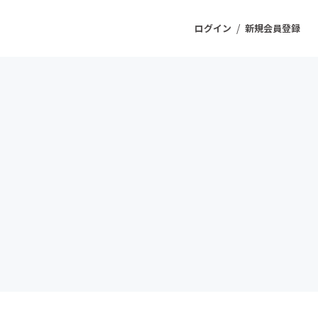
/
ログイン
新規会員登録
ジェクト
もうすぐ公開されます
プロダクト
ファッション
スポーツ
ケア
ソーシャルグッド