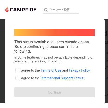
Welcome,
International users
wasabid
人気のプロジェクト
注目のリ
This site is available to users outside Japan.
これまでに2
Before continuing, please confirm the
following.
在住国：日本
※ Some features may not be available depending on
アート・写真
出身国：日本
your country, region, or project.
株式会社HOL
テクノロジー・ガジェット
I agree to the
Terms of Use
and
Privacy Policy
.
www.holy-o
I agree to the
International Support Terms
.
映像・映画
ビジネス・起業
Continue
支援した
プロジェクト
0
投稿した
プロジェ
まちづくり・地域活性化