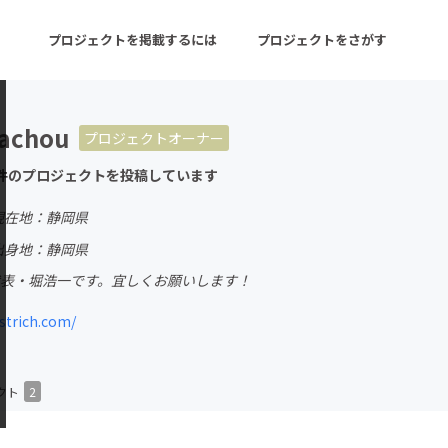
プロジェクトを掲載するには
プロジェクトをさがす
achou
プロジェクトオーナー
ターン
注目の新着プロジェクト
募集終了が近いプロ
件のプロジェクトを投稿しています
現在地：静岡県
音楽
舞台・パフォーマンス
出身地：静岡県
Y代表・堀浩一です。宜しくお願いします！
ゲーム・サービス開発
フード・飲食店
strich.com/
書籍・雑誌出版
アニメ・漫画
チャレンジ
ビューティー・ヘルス
クト
2