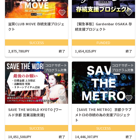
滋賀CLUB MOVE 存続支援プロジェ
【緊急事態】Gardenbar OSAKA 存
クト
続支援プロジェクト
SUCCESS
FUNDED
2,875,780JPY
終了
1,654,025JPY
終了
コロナサポート
コロナサポート
プログラム対象
プログラム対象
SAVE THE WORLD KYOTO [ワー
【SAVE THE METRO】 京都クラブ
ルド京都 営業活動支援]
メトロの存続の為の支援プロジェク
ト
SUCCESS
SUCCESS
10,051,500JPY
終了
14,446,307JPY
終了