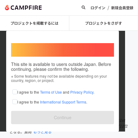
/
ログイン
新規会員登録
プロジェクトを掲載するには
プロジェクトをさがす
Welcome,
International users
This site is available to users outside Japan. Before
continuing, please confirm the following.
EMUBEE
※ Some features may not be available depending on your
country, region, or project.
プロジェクトオーナー
I agree to the
Terms of Use
and
Privacy Policy
.
これまでに9回支援して1件のプロジェクトを投稿しています
I agree to the
International Support Terms
.
在住国：日本
現在地：京都府
出身国：日本
出身地：京都府
Continue
2010年LAに単身渡米後EMUBEEとしてソロ活動を開始。2014年に1st
アルバム『Artistry』をリリース、iTunes HIP HOP日時ランキング11位
となる。長岡
もっと見る