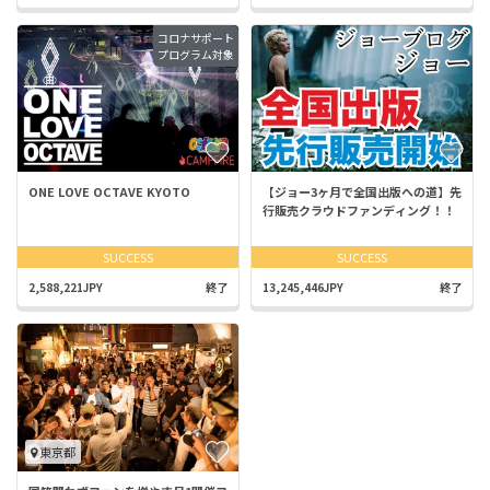
コロナサポート
プログラム対象
ONE LOVE OCTAVE KYOTO
【ジョー3ヶ月で全国出版への道】先
行販売クラウドファンディング！！
SUCCESS
SUCCESS
2,588,221JPY
終了
13,245,446JPY
終了
東京都