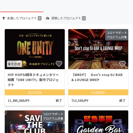
支援した
プロジェクト
投稿した
プロジェクト
9
1
コロナサポート
プログラム対象
その他
HIP HOP50周年ドキュメンタリー
【WREP】 Don't stop DJ BAR
映画「ONE UNITY」製作プロジェ
& LOUNGE WREP
クト
SUCCESS
FUNDED
11,495,000JPY
終了
713,500JPY
終了
コロナサポート
プログラム対象