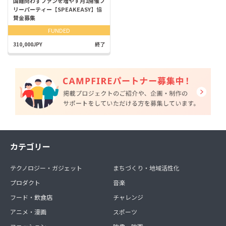
国籍問わずファンを増やす月1開催フ
リーパーティー【SPEAKEASY】協
賛金募集
FUNDED
310,000JPY
終了
カテゴリー
テクノロジー・ガジェット
まちづくり・地域活性化
プロダクト
音楽
フード・飲食店
チャレンジ
アニメ・漫画
スポーツ