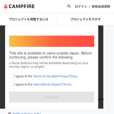
/
ログイン
新規会員登録
プロジェクトを掲載するには
プロジェクトをさがす
Welcome,
International users
This site is available to users outside Japan. Before
continuing, please confirm the following.
Kuina_Naha
※ Some features may not be available depending on your
country, region, or project.
プロジェクトオーナー
I agree to the
Terms of Use
and
Privacy Policy
.
これまでに1件のプロジェクトを投稿しています
I agree to the
International Support Terms
.
在住国：日本
現在地：沖縄県
出身国：日本
出身地：未設定
Continue
「ホリエモンプロジェクト：沖縄そば くいな那覇店」 よろしくお願い
します！
linktr.ee/kuina_naha