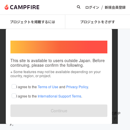
/
ログイン
新規会員登録
プロジェクトを掲載するには
プロジェクトをさがす
Welcome,
International users
This site is available to users outside Japan. Before
continuing, please confirm the following.
New Work Style Project
※ Some features may not be available depending on your
country, region, or project.
プロジェクトオーナー
I agree to the
Terms of Use
and
Privacy Policy
.
これまでに24回支援して4件のプロジェクトを投稿しています
I agree to the
International Support Terms
.
在住国：日本
現在地：東京都
出身国：未設定
Continue
『あたらしい働き方』出版プロジェクトは、株式会社女子マネの代表中
里桃子と、コミュニティマネージャー仲間が主催するプロジェクトで
す。