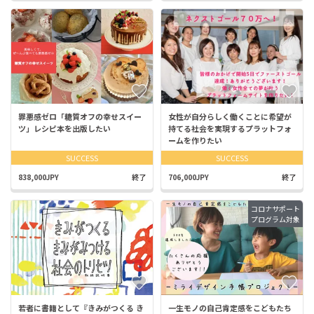
罪悪感ゼロ「糖質オフの幸せスイー
女性が自分らしく働くことに希望が
ツ」レシピ本を出版したい
持てる社会を実現するプラットフォ
ームを作りたい
SUCCESS
SUCCESS
838,000JPY
終了
706,000JPY
終了
コロナサポート
プログラム対象
若者に書籍として『きみがつくる き
一生モノの自己肯定感をこどもたち