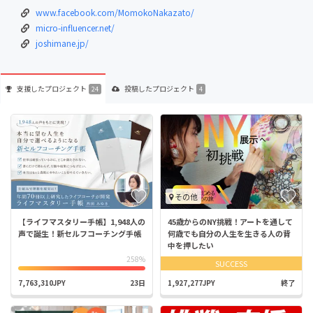
www.facebook.com/MomokoNakazato/
micro-influencer.net/
joshimane.jp/
支援した
プロジェクト
投稿した
プロジェクト
24
4
その他
【ライフマスタリー手帳】1,948人の
45歳からのNY挑戦！アートを通して
声で誕生！新セルフコーチング手帳
何歳でも自分の人生を生きる人の背
中を押したい
258%
SUCCESS
7,763,310JPY
23日
1,927,277JPY
終了