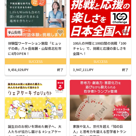
山梨県
体験型ワーケーション施設「ヒュッ
100人の仲間と100日間の挑戦「100
ゲの森」八ヶ岳南麓・山梨県北杜市
チャレ」で、挑戦と応援の楽しさを
に8月OPEN！
全国へ！
SUCCESS
SUCCESS
9,456,029JPY
終了
3,947,111JPY
終了
誕生日のお祝いを諦めた親子へ、大
家族や友人、世代を超え「知の巨
人たちが協力し届ける #シェアケー
人」と思考力を鍛える哲学者トラン