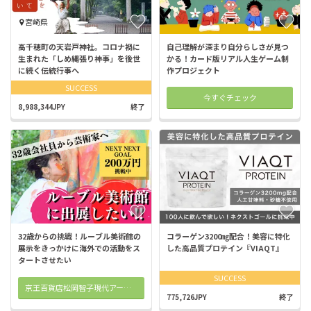
宮崎県
高千穂町の天岩戸神社。コロナ禍に
自己理解が深まり自分らしさが見つ
生まれた「しめ縄張り神事」を後世
かる！カード版リアル人生ゲーム制
に続く伝統行事へ
作プロジェクト
SUCCESS
今すぐチェック
8,988,344JPY
終了
32歳からの挑戦！ルーブル美術館の
コラーゲン3200㎎配合！美容に特化
展示をきっかけに海外での活動をス
した高品質プロテイン『VIAQT』
タートさせたい
SUCCESS
京王百貨店松岡智子現代アート展「生成と意志の臨界構造」
775,726JPY
終了