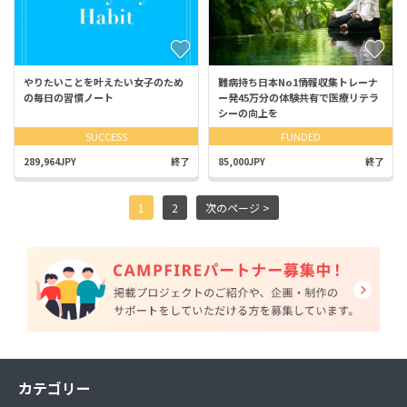
やりたいことを叶えたい女子のため
難病持ち日本No1情報収集トレーナ
の毎日の習慣ノート
ー発45万分の体験共有で医療リテラ
シーの向上を
SUCCESS
FUNDED
289,964JPY
終了
85,000JPY
終了
1
2
次のページ >
カテゴリー