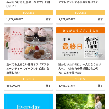
みがみつける 社会のトリセツ』を届
にプレゼントする手帳を届けたい！
けたい！
SUCCESS
SUCCESS
1,777,040JPY
終了
5,971,055JPY
終了
食べても太らない糖質オフ「アフタ
誰かといたいのに、一人になりたい
ヌーンティースイーツレシピ集」を
人へ。『あなたの居場所のわかり
出版したい
方』の本を届けたい
FUNDED
SUCCESS
464,000JPY
終了
2,468,327JPY
終了