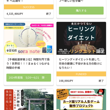
キ へ応援を！
プ〜新しい哲学編〜
SUCCESS
購入する
4,325,400JPY
終了
愛知県
【手帳総選挙第２位】時間を円で扱
ヒーリング×ダイエットを通して、
う！世界初！！！まぁるくつながる
将来の健康に不安がある方の助けに
時間の手帳
なりたい！
FUNDED
2024年度版 5/20〜6/21 限定予約販売📢
108,000JPY
終了