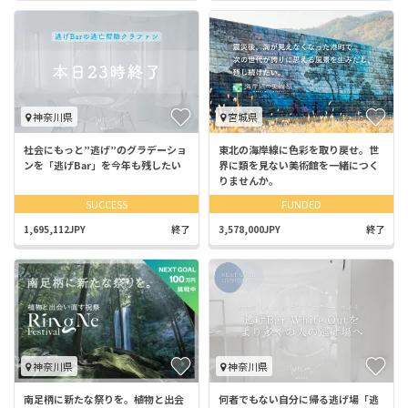
神奈川県
宮城県
社会にもっと”逃げ”のグラデーショ
東北の海岸線に色彩を取り戻せ。世
ンを「逃げBar」を今年も残したい
界に類を見ない美術館を一緒につく
りませんか。
SUCCESS
FUNDED
1,695,112JPY
終了
3,578,000JPY
終了
神奈川県
神奈川県
南足柄に新たな祭りを。植物と出会
何者でもない自分に帰る逃げ場「逃