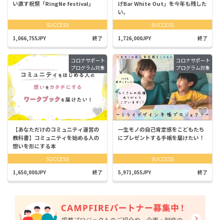
い直す祝祭「RingNe festival」
げBar White Out」を今年も残した
い。
SUCCESS
SUCCESS
1,066,755JPY
終了
1,726,000JPY
終了
コロナサポート
コロナサポート
プログラム対象
プログラム対象
【あなただけのコミュニティ運営の
一生モノの自己肯定感をこどもたち
教科書】コミュニティを始める人の
にプレゼントする手帳を届けたい！
想いを形にする本
SUCCESS
SUCCESS
1,650,000JPY
終了
5,971,055JPY
終了