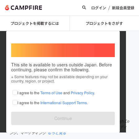
/
ログイン
新規会員登録
プロジェクトを掲載するには
プロジェクトをさがす
Welcome,
International users
This site is available to users outside Japan. Before
continuing, please confirm the following.
Kazuki Togase
※ Some features may not be available depending on your
country, region, or project.
プロジェクトオーナー
I agree to the
Terms of Use
and
Privacy Policy
.
これまでに8回支援して1件のプロジェクトを投稿しています
I agree to the
International Support Terms
.
在住国：日本
現在地：山梨県
出身国：日本
出身地：大阪府
Continue
これまでの経歴 15歳からイギリスに単身アート留学8年。Edinburgh Co
llege of Artを卒業し、グラフィックデザイナー、外資PR、 ブランディ
ング、マーケティング
もっと見る