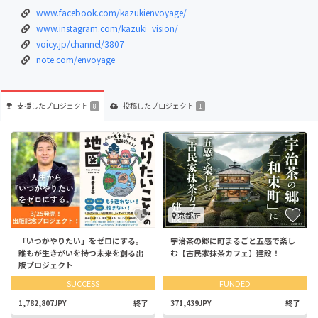
www.facebook.com/kazukienvoyage/
www.instagram.com/kazuki_vision/
voicy.jp/channel/3807
note.com/envoyage
支援した
プロジェクト
投稿した
プロジェクト
8
1
京都府
「いつかやりたい」をゼロにする。
宇治茶の郷に町まるごと五感で楽し
誰もが生きがいを持つ未来を創る出
む【古民家抹茶カフェ】建設！
版プロジェクト
SUCCESS
FUNDED
1,782,807JPY
終了
371,439JPY
終了