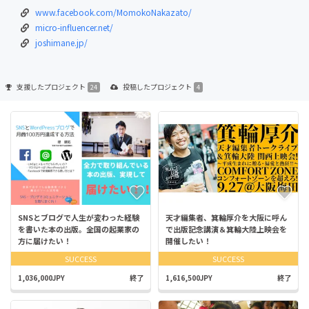
www.facebook.com/MomokoNakazato/
micro-influencer.net/
joshimane.jp/
支援した
プロジェクト
投稿した
プロジェクト
24
4
SNSとブログで人生が変わった経験
天才編集者、箕輪厚介を大阪に呼ん
を書いた本の出版。全国の起業家の
で出版記念講演＆箕輪大陸上映会を
方に届けたい！
開催したい！
SUCCESS
SUCCESS
1,036,000JPY
終了
1,616,500JPY
終了