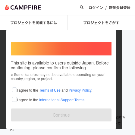
/
ログイン
新規会員登録
プロジェクトを掲載するには
プロジェクトをさがす
Welcome,
International users
This site is available to users outside Japan. Before
continuing, please confirm the following.
New Work Style Project
※ Some features may not be available depending on your
country, region, or project.
プロジェクトオーナー
I agree to the
Terms of Use
and
Privacy Policy
.
これまでに24回支援して4件のプロジェクトを投稿しています
I agree to the
International Support Terms
.
在住国：日本
現在地：東京都
出身国：未設定
Continue
『あたらしい働き方』出版プロジェクトは、株式会社女子マネの代表中
里桃子と、コミュニティマネージャー仲間が主催するプロジェクトで
す。