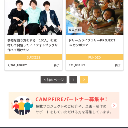
東京都
多様な働き方をする「100人」を取
ドリームライブラリーPROJECT
材して発信したい！フォトブックを
in カンボジア
作って届けたい
SUCCESS
FUNDED
2,261,100JPY
終了
671,000JPY
終了
< 前のページ
1
2