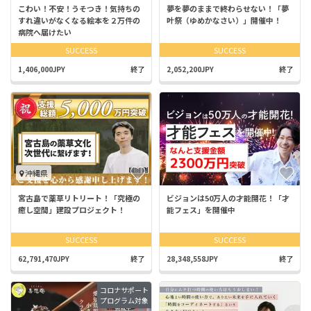
こわい！不安！うそつき！気持ちの
夢を夢のままで終わらせない！「夢
すれ違いがなくなる絵本を２万件の
叶祭（ゆめかなさい）」開催中！
病院へ届けたい
SUCCESS
SUCCESS
1,406,000JPY
終了
2,052,200JPY
終了
沖縄県
宮古島で薬草リトリート！「究極の
ビジョンは50万人の才能開花！「才
癒し空間」建設プロジェクト！
能フェス」を開催中
SUCCESS
SUCCESS
62,791,470JPY
終了
28,348,558JPY
終了
コロナサポート
プログラム対象