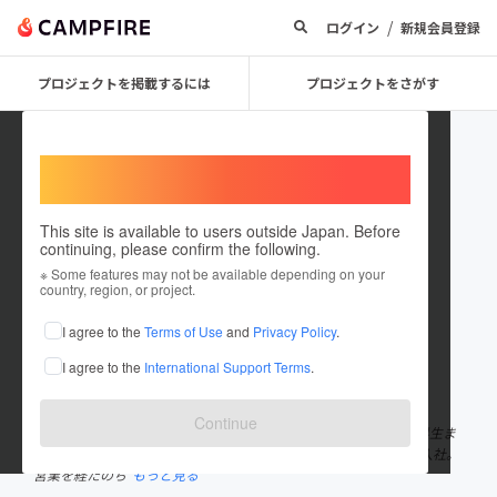
/
ログイン
新規会員登録
プロジェクトを掲載するには
プロジェクトをさがす
Welcome,
International users
This site is available to users outside Japan. Before
continuing, please confirm the following.
Muramoto Aya
※ Some features may not be available depending on your
country, region, or project.
プロジェクトオーナー
I agree to the
Terms of Use
and
Privacy Policy
.
これまでに13回支援して2件のプロジェクトを投稿しています
I agree to the
International Support Terms
.
在住国：日本
現在地：山梨県
出身国：日本
出身地：福岡県
Continue
ブランドプロデューサー/ irodori Branding(株)代表 1982 年福岡県生ま
れ。九州大学経済学部卒業後、サントリー(株)(現サントリー HD)入社。
営業を経たのち
もっと見る