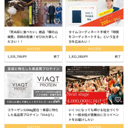
「死ぬ前に食べたい」絶品「鰻の山
タイムコーディネート手帳で「時間
椒煮」存続の危機！ぜひお力貸しく
をコーディネートする」という生き
ださい！！
方を広めたい！
SUCCESS
SUCCESS
1,535,700JPY
終了
1,922,388JPY
終了
コラーゲン3200㎎配合！美容に特化
いくつになっても輝ける社会づくり
した高品質プロテイン『VIAQT』
を！一般女性が表舞台に立つイベン
トをお届けしたい
SUCCESS
SUCCESS