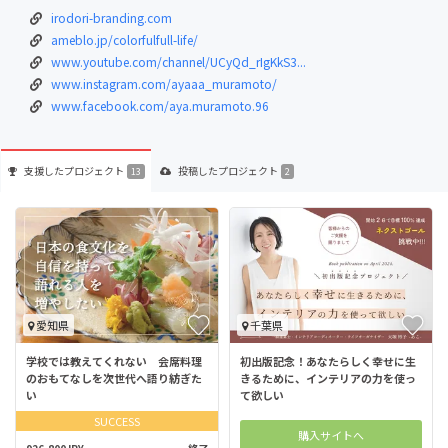
irodori-branding.com
ameblo.jp/colorfulfull-life/
www.youtube.com/channel/UCyQd_rIgKkS3...
www.instagram.com/ayaaa_muramoto/
www.facebook.com/aya.muramoto.96
支援した
プロジェクト
投稿した
プロジェクト
13
2
愛知県
千葉県
学校では教えてくれない 会席料理
初出版記念！あなたらしく幸せに⽣
のおもてなしを次世代へ語り紡ぎた
きるために、インテリアの⼒を使っ
い
て欲しい
SUCCESS
購入サイトへ