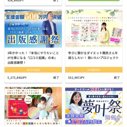
926,800JPY
終了
3年かかった！『本当にやりたいこと
辛さに繋がるダイエット難民さんを
が仕事になる「口コミ起業」の本』
減らしたい！ 救いたいプロジェクト
出版感謝祭！
SUCCESS
FUNDED
5,273,844JPY
終了
552,997JPY
終了