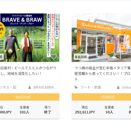
CAMPFIRE for Social Good
CAMPFIRE Creation
CAMPFIREふるさと納税
machi-ya
コミュニティ
県
高知県
県日高村：ビールで人と人のつながり
うつ病の店主が営む本格イタリア菓
進し、地域を活性化したい！
経営難から救ってください！！プロ
ト
ジネス・起
BRAVE&BRA...
フード・飲食
Dolce
店
SUCCESS
FUNDED
在
支援者
残り
現在
支援者
000JPY
301人
終了
292,611JPY
30人