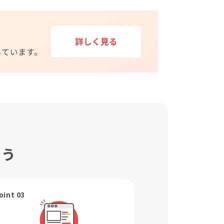
ょう
oint 03