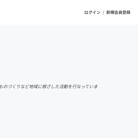
/
ログイン
新規会員登録
ジェクト
もうすぐ公開されます
プロダクト
ものづくりなど地域に根ざした活動を行なっていま
ファッション
スポーツ
ケア
ソーシャルグッド