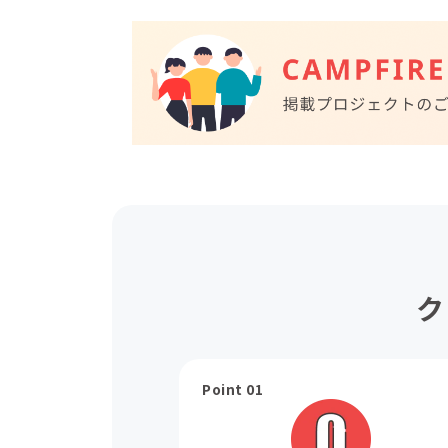
ク
Point 01