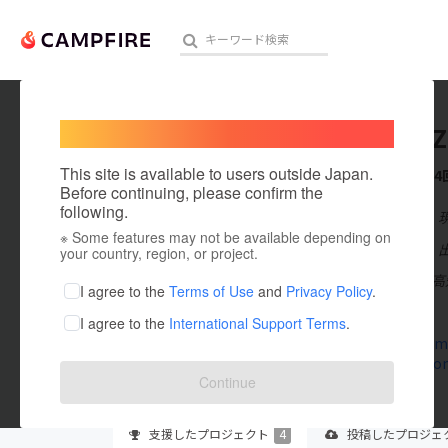
Welcome,
International users
LLC_KAZ
人気のプロジェクト
注目のリ
This site is available to users outside Japan.
これまでに4
Before continuing, please confirm the
following.
在住国：日本
※ Some features may not be available depending on
アート・写真
出身国：日本
your country, region, or project.
合同会社 風は
テクノロジー・ガジェット
I agree to the
Terms of Use
and
Privacy Policy
.
す。
I agree to the
International Support Terms
.
映像・映画
llckaze.com
tosacho.co
ビジネス・起業
Continue
まちづくり・地域活性化
支援した
プロジェクト
4
投稿した
プロジェ