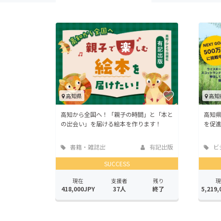
高知県
高知
高知から全国へ！「親子の時間」と「本と
高知
の出会い」を届ける絵本を作ります！
を促
書籍・雑誌出
有記出版
ビ
版
業
SUCCESS
現在
支援者
残り
現
418,000JPY
37人
終了
5,219,