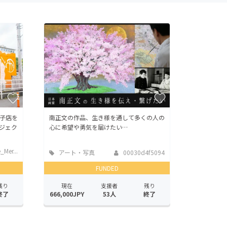
子店を
南正文の作品、生き様を通して多くの人の
ジェク
心に希望や勇気を届けたい…
_Mer...
アート・写真
00030d4f5094
FUNDED
残り
現在
支援者
残り
終了
666,000JPY
53人
終了