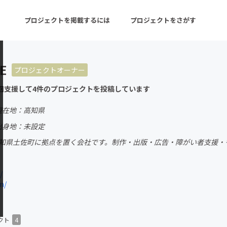
プロジェクトを掲載するには
プロジェクトをさがす
E
プロジェクトオーナー
ターン
注目の新着プロジェクト
募集終了が近いプロ
回支援して4件のプロジェクトを投稿しています
現在地：高知県
音楽
舞台・パフォーマンス
出身地：未設定
高知県土佐町に拠点を置く会社です。制作・出版・広告・障がい者支援・
ゲーム・サービス開発
フード・飲食店
書籍・雑誌出版
アニメ・漫画
/
m/
チャレンジ
ビューティー・ヘルス
クト
4