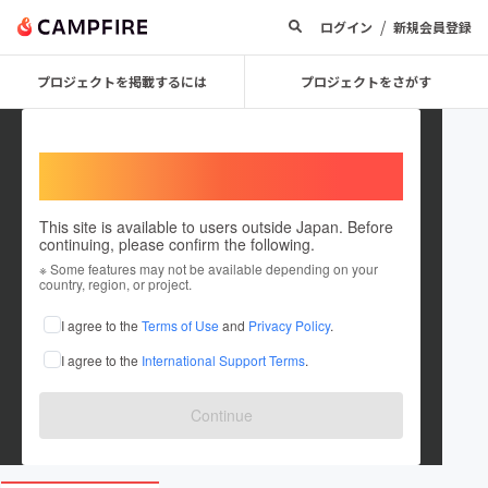
/
ログイン
新規会員登録
プロジェクトを掲載するには
プロジェクトをさがす
Welcome,
International users
This site is available to users outside Japan. Before
continuing, please confirm the following.
00030d4f5094
※ Some features may not be available depending on your
country, region, or project.
プロジェクトオーナー
I agree to the
Terms of Use
and
Privacy Policy
.
これまでに4回支援して1件のプロジェクトを投稿しています
I agree to the
International Support Terms
.
在住国：日本
現在地：未設定
出身国：日本
出身地：未設定
Continue
minami-sakura.jp/index.html