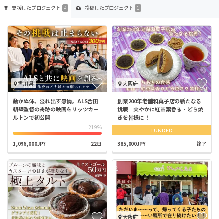
支援した
プロジェクト
投稿した
プロジェクト
4
1
香川県
大阪府
動かぬ体、溢れ出す感情。ALS合⽥
創業200年老舗和菓子店の新たなる
朝輝監督の奇跡の映画をリッツカー
挑戦！爽やかに紅茶葉香る・どら焼
ルトンで初公開
きを皆様に！
219%
FUNDED
1,096,000JPY
22日
385,000JPY
終了
大阪府