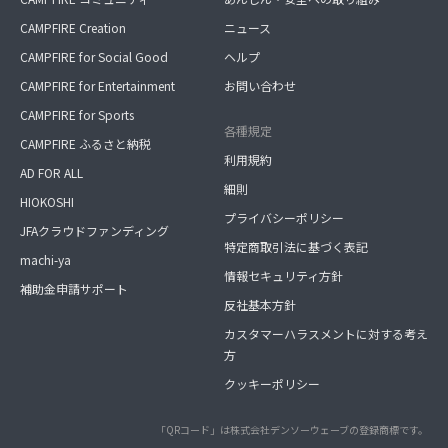
CAMPFIRE Creation
ニュース
CAMPFIRE for Social Good
ヘルプ
CAMPFIRE for Entertainment
お問い合わせ
CAMPFIRE for Sports
各種規定
CAMPFIRE ふるさと納税
利用規約
AD FOR ALL
細則
HIOKOSHI
プライバシーポリシー
JFAクラウドファンディング
特定商取引法に基づく表記
machi-ya
情報セキュリティ方針
補助金申請サポート
反社基本方針
カスタマーハラスメントに対する考え
方
クッキーポリシー
「QRコード」は株式会社デンソーウェーブの登録商標です。