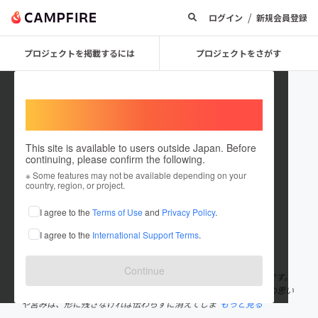
/
ログイン
新規会員登録
プロジェクトを掲載するには
プロジェクトをさがす
Welcome,
International users
This site is available to users outside Japan. Before
continuing, please confirm the following.
有記出版
※ Some features may not be available depending on your
country, region, or project.
プロジェクトオーナー
I agree to the
Terms of Use
and
Privacy Policy
.
これまでに1回支援して1件のプロジェクトを投稿しています
I agree to the
International Support Terms
.
在住国：日本
現在地：高知県
出身国：日本
出身地：高知県
Continue
2024年4月に高知市で開業した“ひとり出版社”（代表：山本仁）です。
目標は「人の思いや地域の文化を残し、伝える」。今を生きる人の思い
や営みは、形に残さなければ伝わらずに消えてしま
もっと見る