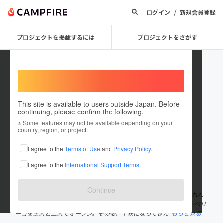
/
ログイン
新規会員登録
プロジェクトを掲載するには
プロジェクトをさがす
Welcome,
International users
This site is available to users outside Japan. Before
continuing, please confirm the following.
Dolce_Merenda
※ Some features may not be available depending on your
country, region, or project.
プロジェクトオーナー
I agree to the
Terms of Use
and
Privacy Policy
.
これまでに1回支援して1件のプロジェクトを投稿しています
I agree to the
International Support Terms
.
在住国：日本
現在地：高知県
出身国：日本
出身地：徳島県
Continue
高知県北部土佐町に移住したのが8年前。下見で何度か土佐町を訪れた
ときの人の温かさなどに惹かれ土佐町でイタリアンレストランオンベリ
ーコを主人と二人でオープン。その後、手狭になってきた
もっと見る