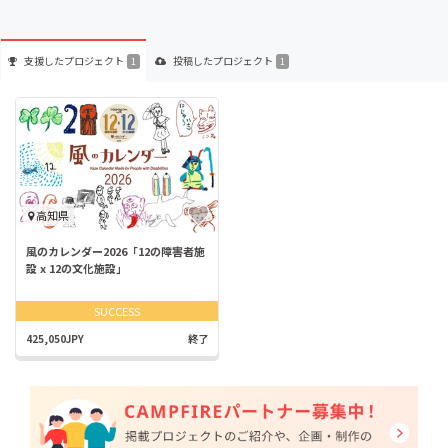
支援した
プロジェクト
投稿した
プロジェクト
1
1
高知県
風のカレンダー2026「12の障害者施
設 x 12の文化施設」
SUCCESS
425,050JPY
終了