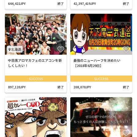
644,422JPY
終了
42,397,419JPY
終了
北海道
中目黒アロマカフェのエアコンを新
最強のニューハーフを決めたい
しくしたい！
【2018年6月29日】
SUCCESS
SUCCESS
897,120JPY
終了
208,070JPY
終了