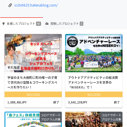
icchi0625.hatenablog.com/
支援した
プロジェクト
投稿した
プロジェクト
40
2
北海道
宇宙のまち大樹町に町内唯一の子育
アウトドアアクティビティの総決算
て世代向け空間＆コワーキングスペ
アドベンチャーレースを世界の
ースを作りたい！
「NISEKO」で！
SUCCESS
SUCCESS
1,080,481JPY
終了
3,641,238JPY
終了
コロナサポート
コロナサポート
プログラム対象
プログラム対象