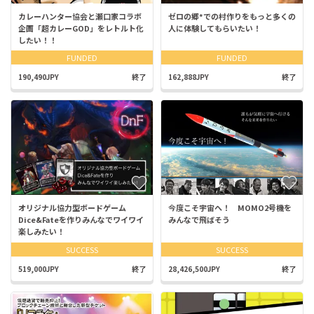
カレーハンター協会と瀬口家コラボ
ゼロの郷*での村作りをもっと多くの
企画「超カレーGOD」をレトルト化
人に体験してもらいたい！
したい！！
FUNDED
FUNDED
190,490JPY
終了
162,888JPY
終了
オリジナル協力型ボードゲーム
今度こそ宇宙へ！ MOMO2号機を
Dice&Fateを作りみんなでワイワイ
みんなで飛ばそう
楽しみたい！
SUCCESS
SUCCESS
519,000JPY
終了
28,426,500JPY
終了