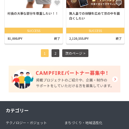
村長の大事な部分を尊重したい！！
無人島での体験を広めて世の中を面
白くしたい
SUCCESS
SUCCESS
81,000JPY
終了
2,120,555JPY
終了
1
2
次のページ >
カテゴリー
テクノロジー・ガジェット
まちづくり・地域活性化