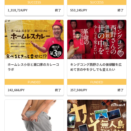
SUCCESS
SUCCESS
1,318,724JPY
終了
553,245JPY
終了
ホームレス小谷と瀬口家のカレーコ
キングコング西野さんの価値観を広
ラボ
めて世の中を少しでも変えたい
FUNDED
FUNDED
242,666JPY
終了
257,500JPY
終了