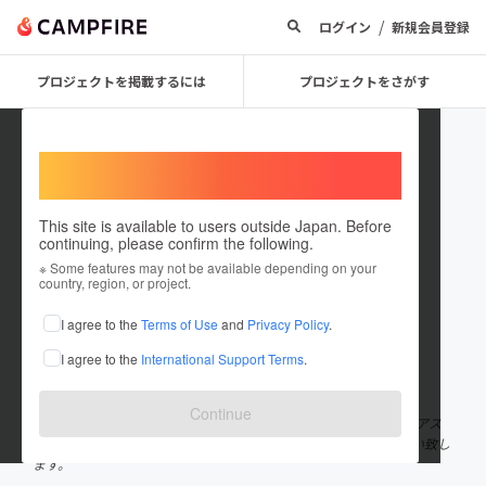
/
ログイン
新規会員登録
プロジェクトを掲載するには
プロジェクトをさがす
Welcome,
International users
This site is available to users outside Japan. Before
continuing, please confirm the following.
Ichiyama Erika
※ Some features may not be available depending on your
country, region, or project.
プロジェクトオーナー
I agree to the
Terms of Use
and
Privacy Policy
.
これまでに40回支援して2件のプロジェクトを投稿しています
I agree to the
International Support Terms
.
在住国：日本
現在地：東京都
出身国：日本
出身地：岐阜県
Continue
音楽フェス 人狼、ボードゲーム、猫が好きです。 最近は、トライアス
ロンの大会に向けて、少しづつ練習を始めました。 よろしくお願い致し
ます。