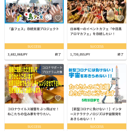
「島フェス」存続支援プロジェクト
日本唯一のイベントカフェ「中目黒
アロマカフェ」を存続したい！
SUCCESS
SUCCESS
3,682,068JPY
終了
1,730,055JPY
終了
コロナサポート
プログラム対象
コロナウイルス被害をぶっ飛ばせ！
【新型コロナに負けない！】インタ
ねこたちの住み家を守りたい。
ーステラテクノロジズは宇宙開発を
あきらめない！！
SUCCESS
SUCCESS