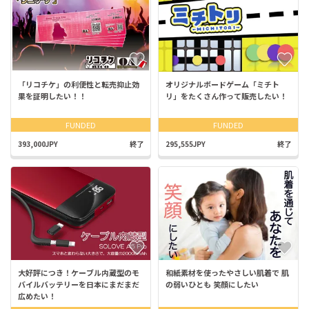
「リコチケ」の利便性と転売抑止効
オリジナルボードゲーム「ミチト
果を証明したい！！
リ」をたくさん作って販売したい！
FUNDED
FUNDED
393,000JPY
終了
295,555JPY
終了
大好評につき！ケーブル内蔵型のモ
和紙素材を使ったやさしい肌着で 肌
バイルバッテリーを日本にまだまだ
の弱いひとも 笑顔にしたい
広めたい！