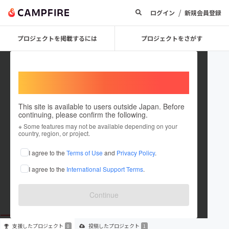
/
ログイン
新規会員登録
プロジェクトを掲載するには
プロジェクトをさがす
Welcome,
International users
This site is available to users outside Japan. Before
continuing, please confirm the following.
Ai Koike2
※ Some features may not be available depending on your
country, region, or project.
プロジェクトオーナー
I agree to the
Terms of Use
and
Privacy Policy
.
これまでに1件のプロジェクトを投稿しています
I agree to the
International Support Terms
.
在住国：未設定
出身国：未設定
Continue
支援した
プロジェクト
投稿した
プロジェクト
0
1