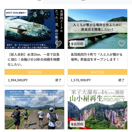
高知県
【前人未到】水深25m、一息で巨魚
高知県四万十町で『人と人が繋がる
に挑む！命賭けの10年の挑戦を映画
場所』飲食店をオープンします！
化したい。
SUCCESS
SUCCESS
2,994,000JPY
終了
1,578,999JPY
終了
長野県