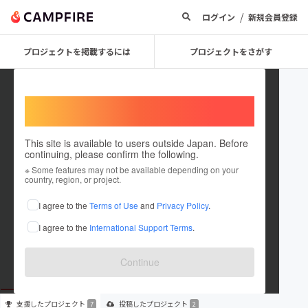
/
ログイン
新規会員登録
プロジェクトを掲載するには
プロジェクトをさがす
Welcome,
International users
This site is available to users outside Japan. Before
continuing, please confirm the following.
Michio_ok
※ Some features may not be available depending on your
country, region, or project.
プロジェクトオーナー
I agree to the
Terms of Use
and
Privacy Policy
.
これまでに7回支援して2件のプロジェクトを投稿しています
I agree to the
International Support Terms
.
在住国：日本
現在地：東京都
出身国：日本
出身地：東京都
Continue
支援した
プロジェクト
投稿した
プロジェクト
7
2