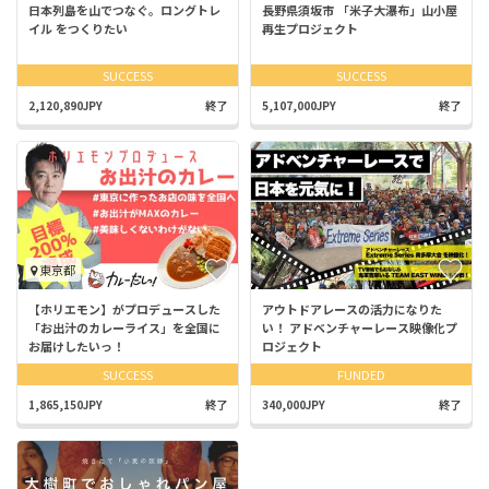
日本列島を山でつなぐ。ロングトレ
長野県須坂市 「米子大瀑布」山小屋
イル をつくりたい
再生プロジェクト
SUCCESS
SUCCESS
2,120,890JPY
終了
5,107,000JPY
終了
東京都
【ホリエモン】がプロデュースした
アウトドアレースの活力になりた
「お出汁のカレーライス」を全国に
い！ アドベンチャーレース映像化プ
お届けしたいっ！
ロジェクト
SUCCESS
FUNDED
1,865,150JPY
終了
340,000JPY
終了