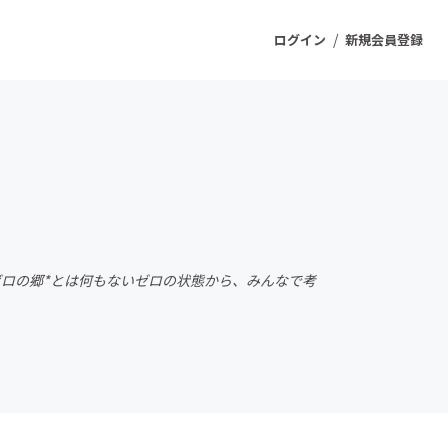
/
ログイン
新規会員登録
ジェクト
もうすぐ公開されます
プロダクト
ゼロの郷*とは何もないゼロの状態から、みんなで考
ファッション
スポーツ
ケア
ソーシャルグッド