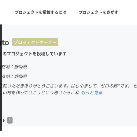
プロジェクトを掲載するには
プロジェクトをさがす
ato
プロジェクトオーナー
ターン
注目の新着プロジェクト
募集終了が近いプロ
件のプロジェクトを投稿しています
現在地：静岡県
音楽
舞台・パフォーマンス
出身地：静岡県
ご覧いただきありがとうございます。はじめまして、ゼロの郷*です。 
ゲーム・サービス開発
フード・飲食店
しい村を作っていこうという思いから、私
もっと見る
書籍・雑誌出版
アニメ・漫画
チャレンジ
ビューティー・ヘルス
クト
1