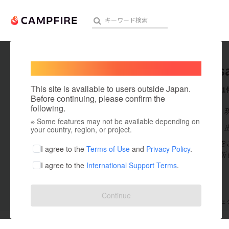
Welcome,
International users
zeronos
人気のプロジェクト
注目のリ
This site is available to users outside Japan.
これまでに1
Before continuing, please confirm the
following.
在住国：日本
※ Some features may not be available depending on
アート・写真
出身国：日本
your country, region, or project.
プロフィールを
テクノロジー・ガジェット
I agree to the
Terms of Use
and
Privacy Policy
.
え、協力して新
I agree to the
International Support Terms
.
映像・映画
ビジネス・起業
Continue
支援した
プロジェクト
0
投稿した
プロジェ
まちづくり・地域活性化