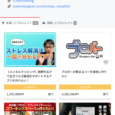
x.com/borilog
www.instagram.com/borisan_campfire/
支援した
プロジェクト
投稿した
プロジェクト
185
4
【メンタルマッピング】視野を広げ
ブロガーが集まるバーを東京に作り
て生きづらさ解消をサポートするア
たい
プリを作りたい！
FUNDED
SUCCESS
1,335,499JPY
終了
4,205,500JPY
終了