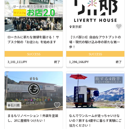
東京都
ローカルに新たな価値を届ける！ サ
【リバ邸2.0】自由なアウトプットの
ブスク制の「お店2.0」を始めます
場・現代の駆け込み寺の新たな第一
歩！
SUCCESS
SUCCESS
3,101,111JPY
終了
1,296,166JPY
終了
石川県
まるもリノベーション！外装を塗装
なんでワンルームが走っちゃいけな
し、2Fに屋根をつけたい！
いの？旅する4畳半に暮らす実験にご
協力ください！