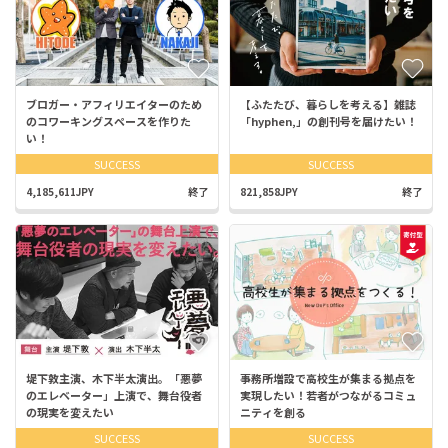
ブロガー・アフィリエイターのため
【ふたたび、暮らしを考える】雑誌
のコワーキングスペースを作りた
「hyphen,」の創刊号を届けたい！
い！
SUCCESS
SUCCESS
4,185,611JPY
終了
821,858JPY
終了
堤下敦主演、木下半太演出。「悪夢
事務所増設で高校生が集まる拠点を
のエレベーター」上演で、舞台役者
実現したい！若者がつながるコミュ
の現実を変えたい
ニティを創る
SUCCESS
SUCCESS