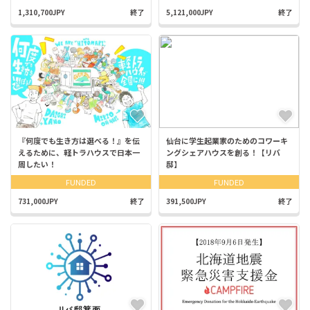
1,310,700JPY
終了
5,121,000JPY
終了
『何度でも生き方は選べる！』を伝
仙台に学生起業家のためのコワーキ
えるために、軽トラハウスで日本一
ングシェアハウスを創る！【リバ
周したい！
邸】
FUNDED
FUNDED
731,000JPY
終了
391,500JPY
終了