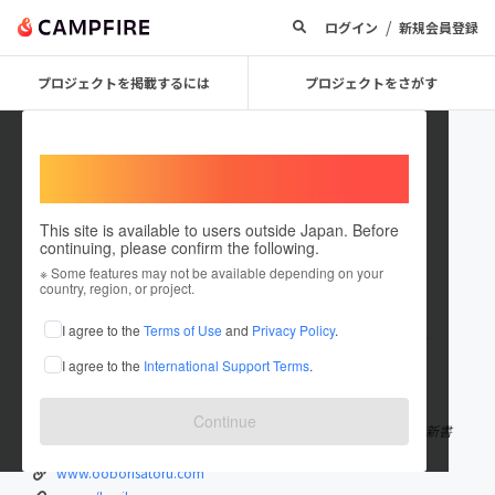
/
ログイン
新規会員登録
プロジェクトを掲載するには
プロジェクトをさがす
Welcome,
International users
This site is available to users outside Japan. Before
continuing, please confirm the following.
BORI
※ Some features may not be available depending on your
country, region, or project.
プロジェクトオーナー
I agree to the
Terms of Use
and
Privacy Policy
.
これまでに185回支援して4件のプロジェクトを投稿しています
I agree to the
International Support Terms
.
在住国：日本
現在地：神奈川県
出身国：日本
出身地：石川県
Continue
株式会社リバ邸取締役 CAMPFIREパートナー 著書:CAMPFIRE解体新書
www.ooborisatoru.com