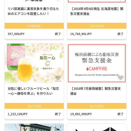
リバ邸箕面に異常気象を乗り切るた
【2018年9月6日発生 北海道地震】緊
めのエアコンを設置したい！
急災害支援金
FUNDED
SUCCESS
357,000JPY
終了
16,760,901JPY
終了
女性に優しいフルーツビール「梨花
【2018年7月豪雨被害】緊急災害支
一心〜酵母を帯ぶ」を作りたい
援金
SUCCESS
SUCCESS
1,223,100JPY
終了
19,892,099JPY
終了