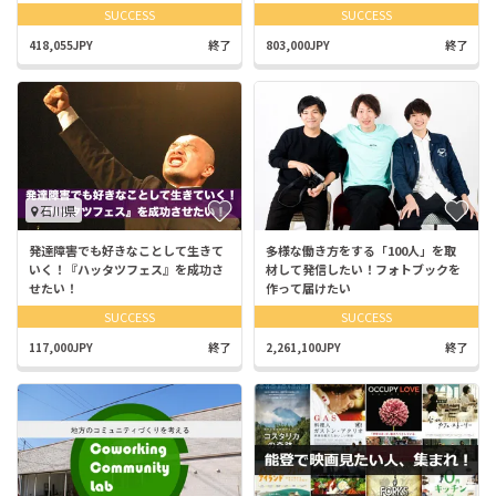
SUCCESS
SUCCESS
418,055JPY
終了
803,000JPY
終了
石川県
発達障害でも好きなことして生きて
多様な働き方をする「100人」を取
いく！『ハッタツフェス』を成功さ
材して発信したい！フォトブックを
せたい！
作って届けたい
SUCCESS
SUCCESS
117,000JPY
終了
2,261,100JPY
終了