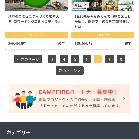
石川県
地方のコミュニティづくりを考え
7世代先も今もみんなで地球を楽しむ
る"コワーキングコミュニティラボ"
ために、能登で上映会を定期開催し
たい！
SUCCESS
SUCCESS
306,400JPY
終了
285,500JPY
終了
...
< 前のページ
3
4
5
6
7
8
9
次のページ >
カテゴリー