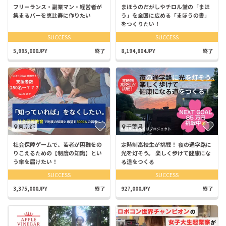
フリーランス・副業マン・経営者が
まほうのだがしやチロル堂の「まほ
集まるバーを恵比寿に作りたい
う」を全国に広める「まほうの書」
をつくりたい！
SUCCESS
SUCCESS
5,995,000JPY
終了
8,194,804JPY
終了
東京都
千葉県
社会保障ゲームで、若者が困難をの
定時制高校生が挑戦！ 夜の通学路に
りこえるための【制度の知識】とい
光を灯そう。 楽しく歩けて健康にな
う傘を届けたい！
る道をつくる
SUCCESS
SUCCESS
3,375,000JPY
終了
927,000JPY
終了