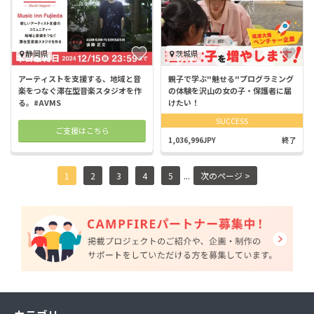
静岡県
茨城県
アーティストを支援する、地域と音
親子で学ぶ"魅せる"プログラミング
楽をつなぐ滞在型音楽スタジオを作
の体験を沢山の女の子・保護者に届
る。#AVMS
けたい！
SUCCESS
ご支援はこちら
1,036,996JPY
終了
...
1
2
3
4
5
次のページ >