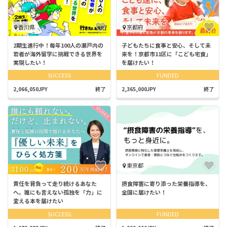
香川県
京都府
2期生進行中！毎年100人の瀬戸内の
子どもたちに食事と安心、そして未
若者が海外留学に挑戦できる世界を
来を！京都市11区に「こども宅食」
実現したい！
を届けたい！
SUCCESS
FUNDED
2,066,050JPY
終了
2,365,000JPY
終了
東京都
責任を背負って走り続けるあなた
摂食障害に寄り添った栄養指導を、
へ。誰にも言えない孤独を「力」に
全国に届けたい！
変える本を届けたい
SUCCESS
FUNDED