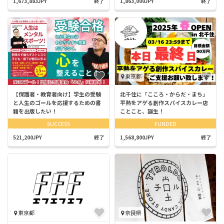
1,673,883JPY
終了
1,863,000JPY
終了
東京都
【保護者・教育者向け】学生の受験
北千住に「こころ・からだ・まち」
と人生のゴールを応援するための書
平熱をアゲる創作スパイスカレー店
籍を出版したい！
ことこと、誕生！
SUCCESS
FUNDED
521,200JPY
終了
1,568,800JPY
終了
東京都
奈良県