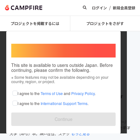
/
ログイン
新規会員登録
プロジェクトを掲載するには
プロジェクトをさがす
Welcome,
International users
This site is available to users outside Japan. Before
continuing, please confirm the following.
Noriaki Imai
※ Some features may not be available depending on your
country, region, or project.
プロジェクトオーナー
I agree to the
Terms of Use
and
Privacy Policy
.
これまでに143回支援して11件のプロジェクトを投稿しています
I agree to the
International Support Terms
.
在住国：日本
現在地：大阪府
出身国：日本
出身地：北海道
Continue
今井紀明 （いまい のりあき） ・認定NPO法人D×P（ディーピー）
理事長 ・株式会社SOLIO 代表 1985年札幌生まれ。立命館アジア太平洋
大学（APU）卒。神戸在住、ステッ
もっと見る