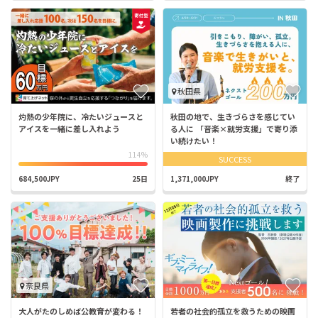
秋田県
灼熱の少年院に、冷たいジュースと
秋田の地で、生きづらさを感じてい
アイスを一緒に差し入れよう
る人に 「音楽×就労支援」で寄り添
い続けたい！
114%
SUCCESS
684,500JPY
25日
1,371,000JPY
終了
奈良県
大人がたのしめば公教育が変わる！
若者の社会的孤立を救うための映画