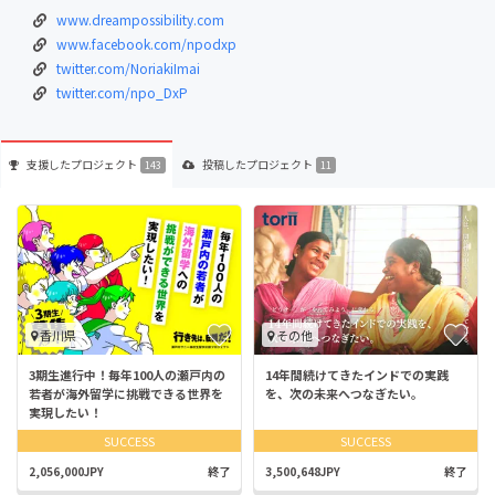
www.dreampossibility.com
www.facebook.com/npodxp
twitter.com/NoriakiImai
twitter.com/npo_DxP
支援した
プロジェクト
投稿した
プロジェクト
143
11
香川県
その他
3期生進行中！毎年100人の瀬戸内の
14年間続けてきたインドでの実践
若者が海外留学に挑戦できる世界を
を、次の未来へつなぎたい。
実現したい！
SUCCESS
SUCCESS
2,056,000JPY
終了
3,500,648JPY
終了