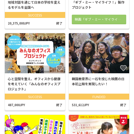
地域対話を通じて日本の学校を変え
「ギブ・ミー・マイライフ！」製作
るモデルを全国へ
プロジェクト
SUCCESS
映画「ギブ・ミー・マイライフ！」オフィシャルHP
20,375,000JPY
終了
心と空間を整え、オフィスから健康
韓国教育界に一石を投じた映画の日
を考えていく「みんなのオフィスプ
本初上映を実現したい！
ロジェクト」
SUCCESS
FUNDED
487,000JPY
終了
531,612JPY
終了