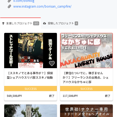
x.com/borilog
www.instagram.com/borisan_campfire/
支援した
プロジェクト
投稿した
プロジェクト
185
4
【ススキノでとある事件が？】探偵
【家住むついでに、稼ぎません
型シェアハウスリバ邸ススキノ始動
か？】フリーランスの出発点、シェ
アハウスなかちゅに邸
SUCCESS
SUCCESS
569,500JPY
終了
117,500JPY
終了