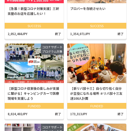
【急募！新型コロナ対策支援】三軒
ブロバーを存続させたい
茶屋のお店を応援したい！
SUCCESS
SUCCESS
2,052,466JPY
終了
1,354,071JPY
終了
コロナサポート
プログラム対象
【新型コロナ収束後の楽しみが支援
【新リバ邸十三】自ら切り拓く自分
に繋がる】キャンピングカーで医療
が主役になれる場所 ＃リバ邸十三友
現場を支援しよう
達100人計画
FUNDED
FUNDED
8,024,402JPY
終了
173,313JPY
終了
コロナサポート