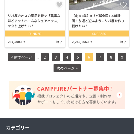
リバ邸カオスの意思を継ぐ「異常な
【創立1年】#リバ邸全国100軒計
ほどアットホームなシェアハウス」
画！友達と遊ぶようにリバ邸を作り
を立ち上げたい！
続けたい！
FUNDED
SUCCESS
297,500JPY
終了
2,240,666JPY
終了
...
< 前のページ
2
3
4
5
6
7
8
9
次のページ >
カテゴリー