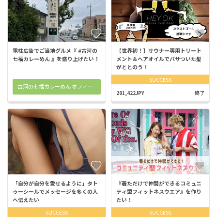
電柱広告でご当地グルメ『 #古河の
【世界初！】サウナー専用トリート
七福カレーめん 』を盛り上げたい！
メント＆ヘアオイルでバサついた髪
がととのう！
SUCCESS
古河の七福カレーめん オフィシャルサイト
201,422JPY
終了
「自分が自分を愛せるように」タト
『着ただけで仲間ができるコミュニ
ゥーシールでメッセージを多くの人
ティ型フィットネスウエア』を作り
へ伝えたい
たい！
SUCCESS
SUCCESS