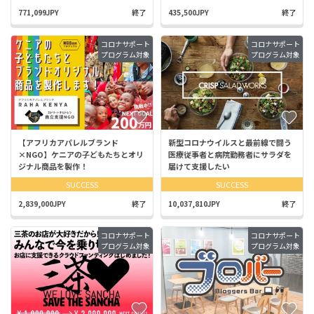
771,099JPY
終了
435,500JPY
終了
コロナサポート
コロナサポート
プログラム対象
プログラム対象
【アフリカアパレルブランド
新型コロナウイルスと最前線で闘う
×NGO】ケニアの子どもたちとオリ
医療従事者と病院勤務者にサラダを
ジナル商品を製作！
届けて支援したい
SUCCESS
SUCCESS
2,839,000JPY
終了
10,037,810JPY
終了
コロナサポート
コロナサポート
プログラム対象
プログラム対象