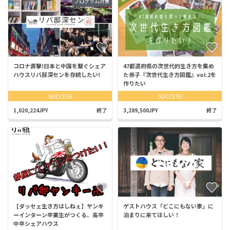
プログラム対象
コロナ直撃!日本と中国を繋ぐシェア
47都道府県の次世代的生き方を集め
ハウスリバ邸深センを存続したい!
た冊子『次世代生き方図鑑』vol.2を
作りたい
SUCCESS
SUCCESS
1,020,224JPY
終了
3,289,500JPY
終了
【ダッセェ生き方はしねぇ】ヤンキ
ゲストハウス「どこにもない家」に
ーインターン卒業生がつくる、高卒
泊まりに来てほしい！
中卒シェアハウス