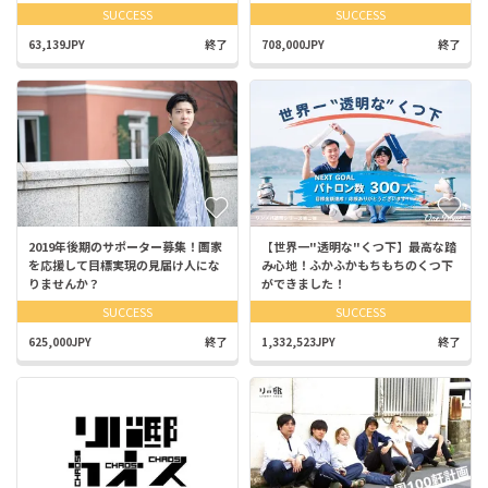
SUCCESS
SUCCESS
63,139JPY
終了
708,000JPY
終了
2019年後期のサポーター募集！画家
【世界一"透明な"くつ下】最高な踏
を応援して目標実現の見届け人にな
み心地！ふかふかもちもちのくつ下
りませんか？
ができました！
SUCCESS
SUCCESS
625,000JPY
終了
1,332,523JPY
終了