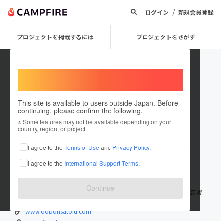
/
ログイン
新規会員登録
プロジェクトを掲載するには
プロジェクトをさがす
Welcome,
International users
This site is available to users outside Japan. Before
continuing, please confirm the following.
BORI
※ Some features may not be available depending on your
country, region, or project.
プロジェクトオーナー
I agree to the
Terms of Use
and
Privacy Policy
.
これまでに185回支援して4件のプロジェクトを投稿しています
I agree to the
International Support Terms
.
在住国：日本
現在地：神奈川県
出身国：日本
出身地：石川県
Continue
株式会社リバ邸取締役 CAMPFIREパートナー 著書:CAMPFIRE解体新書
www.ooborisatoru.com