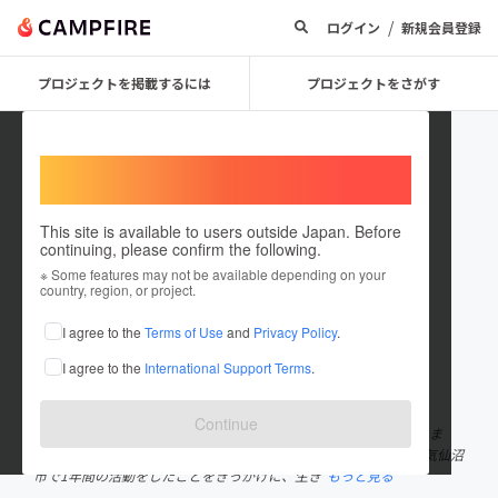
/
ログイン
新規会員登録
プロジェクトを掲載するには
プロジェクトをさがす
Welcome,
International users
This site is available to users outside Japan. Before
continuing, please confirm the following.
DaichiYano
※ Some features may not be available depending on your
country, region, or project.
プロジェクトオーナー
I agree to the
Terms of Use
and
Privacy Policy
.
これまでに30回支援して1件のプロジェクトを投稿しています
I agree to the
International Support Terms
.
在住国：日本
現在地：京都府
出身国：日本
出身地：京都府
Continue
矢野大地（やのだいち） 株式会社百章 代表取締役 NPO法人ひとま
き 代表理事 大学を休学し、東日本大震災支援活動をしに宮城県気仙沼
市で1年間の活動をしたことをきっかけに、生き
もっと見る