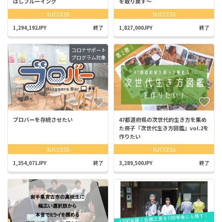
はしブルーイング
を取り戻す～
SUCCESS
SUCCESS
1,294,192JPY
終了
1,827,000JPY
終了
コロナサポート
プログラム対象
ブロバーを存続させたい
47都道府県の次世代的生き方を集め
た冊子『次世代生き方図鑑』vol.2を
作りたい
SUCCESS
SUCCESS
1,354,071JPY
終了
3,289,500JPY
終了