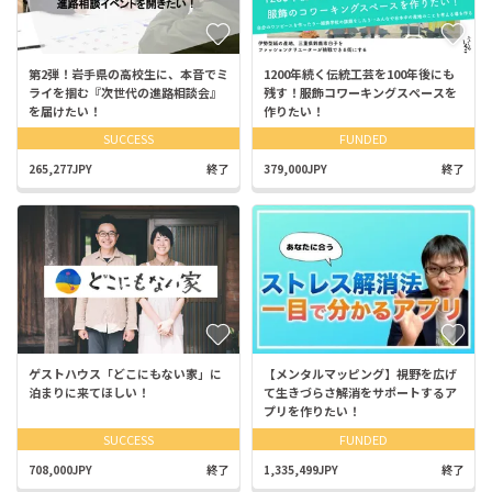
第2弾！岩手県の高校生に、本音でミ
1200年続く伝統工芸を100年後にも
ライを掴む『次世代の進路相談会』
残す！服飾コワーキングスペースを
を届けたい！
作りたい！
SUCCESS
FUNDED
265,277JPY
終了
379,000JPY
終了
ゲストハウス「どこにもない家」に
【メンタルマッピング】視野を広げ
泊まりに来てほしい！
て生きづらさ解消をサポートするア
プリを作りたい！
SUCCESS
FUNDED
708,000JPY
終了
1,335,499JPY
終了