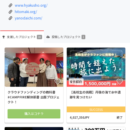
www.hyakusho.org/
hitomaki.org/
yanodaichi.com/
支援した
プロジェクト
投稿した
プロジェクト
30
1
京都府
クラウドファンディングの教科書
【高校生の挑戦】丹後の海で水中遺
#CAMPFIRE解体新書 出版プロジェ
跡を見つけたい
クト！
SUCCESS
購入はコチラ
4,027,350JPY
終了