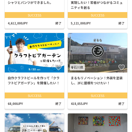
シャツとパンツができました。
実現したい！若者がつながるコミュ
ニティを創る
SUCCESS
SUCCESS
4,612,000JPY
終了
5,121,000JPY
終了
石川県
自作クラフトビールを作って「クラ
まるもリノベーション！外装を塗装
フトビアガーデン」を開催したい！
し、2Fに屋根をつけたい！
SUCCESS
SUCCESS
68,000JPY
終了
418,055JPY
終了