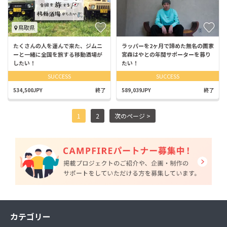
鳥取県
たくさんの人を運んで来た、ジムニ
ラッパーを2ヶ月で諦めた無名の画家
ーと一緒に全国を旅する移動酒場が
宮森はやとの年間サポーターを募り
したい！
たい！
SUCCESS
SUCCESS
534,500JPY
終了
589,039JPY
終了
1
2
次のページ >
カテゴリー