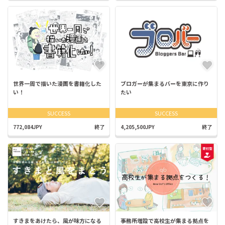
世界一周で描いた漫画を書籍化した
ブロガーが集まるバーを東京に作り
い！
たい
SUCCESS
SUCCESS
772,084JPY
終了
4,205,500JPY
終了
すきまをあけたら、風が味方になる
事務所増設で高校生が集まる拠点を