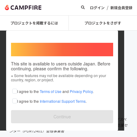
/
ログイン
新規会員登録
プロジェクトを掲載するには
プロジェクトをさがす
Welcome,
International users
This site is available to users outside Japan. Before
continuing, please confirm the following.
Atsushi Miyawaki
※ Some features may not be available depending on your
country, region, or project.
プロジェクトオーナー
I agree to the
Terms of Use
and
Privacy Policy
.
これまでに31回支援して1件のプロジェクトを投稿しています
I agree to the
International Support Terms
.
在住国：日本
現在地：東京都
出身国：日本
出身地：和歌山県
Continue
編集者。有限会社ノオト代表。品川経済新聞編集長。コワーキングスペ
ースContentz運営者、コワーキングスナック創業者、西大井創業支援セ
ンター（PORT2401）管理事業者