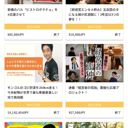
新橋のバル「ビストロボラチョ」を
【新感覚エンタメ飲み】五反田のき
#応援させて
になる嫁が武道館に！2号店は3つの
夢を！！
SUCCESS
SUCCESS
603,000JPY
終了
510,000JPY
終了
モンゴルのゴビ砂漠を250km走る！
連載「経営者の孤独」書籍化応援プ
今井紀明が世界で最も寒暖差激しい
ロジェクト！
地で再挑戦
SUCCESS
SUCCESS
10,142,654JPY
終了
927,500JPY
終了