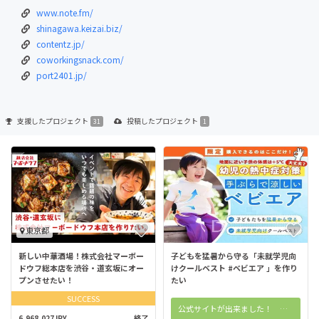
www.note.fm/
shinagawa.keizai.biz/
contentz.jp/
coworkingsnack.com/
port2401.jp/
支援した
プロジェクト
投稿した
プロジェクト
31
1
東京都
新しい中華酒場！株式会社マーボー
子どもを猛暑から守る「未就学児向
ドウフ総本店を渋谷・道玄坂にオー
けクールベスト #ベビエア 」を作り
プンさせたい！
たい
SUCCESS
公式サイトが出来ました！ 購入はこちら！
6,968,027JPY
終了