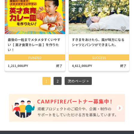
最後の一粒までメタメタすくいやす
すきまをあけたら、風が味方になる
い【 英才食育カレー皿 】を作りた
シャツとパンツができました。
い！
FUNDED
SUCCESS
1,211,000JPY
終了
4,612,000JPY
終了
1
2
次のページ >