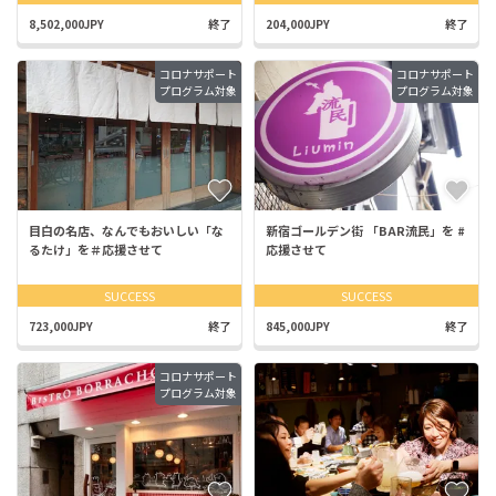
8,502,000JPY
終了
204,000JPY
終了
コロナサポート
コロナサポート
プログラム対象
プログラム対象
目白の名店、なんでもおいしい「な
新宿ゴールデン街 「BAR流民」を #
るたけ」を＃応援させて
応援させて
SUCCESS
SUCCESS
723,000JPY
終了
845,000JPY
終了
コロナサポート
プログラム対象