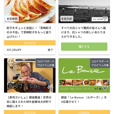
宮崎県
東京都
餃子をギュッと缶詰に！「宮崎餃子
すべての白シャツ難民の皆さんへ届
のタネ缶」で宮崎餃子をもっと盛り
けます。白シャツの新しいあたりま
上げたい！
えができました。
SUCCESS
購入する
337,555JPY
終了
コロナサポート
コロナサポート
プログラム対象
プログラム対象
【寿司さいしょ】銀座撤退！世界の
銀座『 Le Bonze （ルボーズ）』を
舌に鍛えられた味を創業地大井町で
#応援させて！
再起します！
SUCCESS
FUNDED