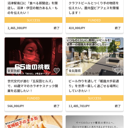
沼津駅南口に「食べる新聞店」を開
クラフトビールとつくり手の物語を
店し、沼津・伊豆の魅力ある人・も
伝えたい。屋内型ビアフェスを開催
のを伝えたい！
します！
SUCCESS
FUNDED
2,465,300JPY
終了
410,000JPY
終了
東京都
兵庫県
世代交代が進む「五反田ヒルズ」
ビール作りを通して「姫路大手前通
で、65歳ママのカラオケスナック開
り」を世界一楽しく過ごせる場所に
業を応援したい！
していきたい！
FUNDED
SUCCESS
566,000JPY
終了
12,485,703JPY
終了