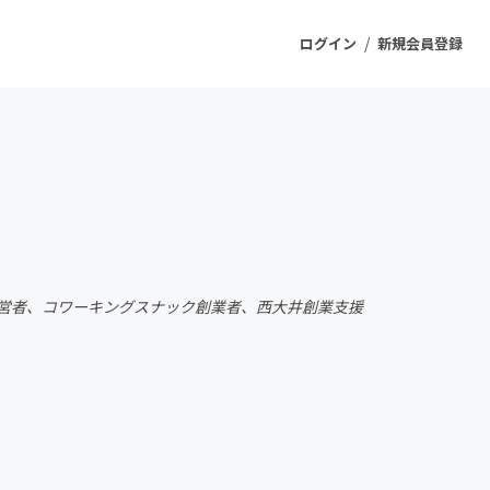
/
ログイン
新規会員登録
ジェクト
もうすぐ公開されます
プロダクト
z運営者、コワーキングスナック創業者、西大井創業支援
ファッション
スポーツ
ケア
ソーシャルグッド