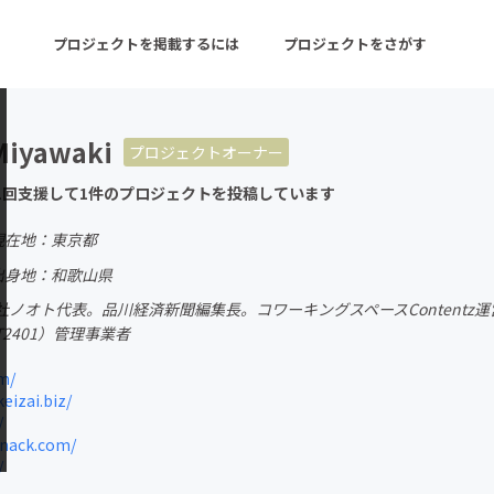
プロジェクトを掲載するには
プロジェクトをさがす
Miyawaki
プロジェクトオーナー
ターン
注目の新着プロジェクト
募集終了が近いプロ
1回支援して1件のプロジェクトを投稿しています
現在地：東京都
音楽
舞台・パフォーマンス
出身地：和歌山県
社ノオト代表。品川経済新聞編集長。コワーキングスペースContent
ゲーム・サービス開発
フード・飲食店
T2401）管理事業者
書籍・雑誌出版
アニメ・漫画
m/
eizai.biz/
チャレンジ
ビューティー・ヘルス
/
nack.com/
/