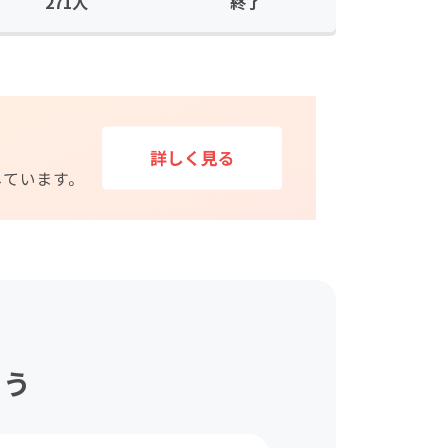
271人
終了
ょう