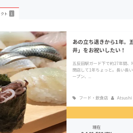
CAMPFIRE for Social Good
CAMPFIRE Creation
ェクト
1
CAMPFIREふるさと納税
machi-ya
コミュニティ
あの立ち退きから1年。
井」をお祝いしたい！
五反田駅ガード下で約27年間、
閉店して1年ちょっと。長い長
ープン、...
フード・飲食店
Atsushi M
現在