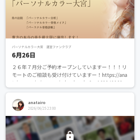
パーソナルカラー大宮 運営ファンクラブ
6月26日
２６年７月分ご予約オープンしていますー！！！リ
モートのご相談も受け付けていますー！https://ana
tairo.resv.jp/reserve/calendar.php?x=1633499698
御質問などは下記、お問い合わせフォームからお願
いいたします。https://anatairo.s...
anatairo
2026/06/25 23:00