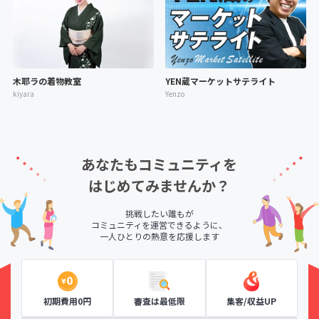
木耶ラの着物教室
YEN蔵マーケットサテライト
kiyara
Yenzo
あなたもコミュニティを
はじめてみませんか？
挑戦したい誰もが
コミュニティを運営できるように、
一人ひとりの熱意を応援します
初期費用0円
審査は最低限
集客/収益UP