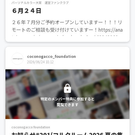
パーソナルカラー大宮 運営ファンクラブ
６月２４日
２６年７月分ご予約オープンしていますー！！！リ
モートのご相談も受け付けていますー！https://ana
tairo.resv.jp/reserve/calendar.php?x=1633499698
御質問などは下記、お問い合わせフォームからお願
いいたします。https://anatairo.s...
coconogacco_foundation
2026/06/24 18:12
特定のメンバー特典に参加すると
閲覧できます
coconogacco foundation
お知らせ#201(コルクルーム2026 夏の集