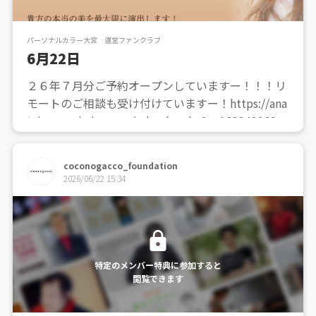
パーソナルカラー大宮 運営ファンクラブ
6月22日
２６年７月分ご予約オープンしていますー！！！リ
モートのご相談も受け付けていますー！https://ana
tairo.resv.jp/reserve/calendar.php?x=1633499698
御質問などは下記、お問い合わせフォームからお願
いいたします。https://anatairo.s...
coconogacco_foundation
2026/06/22 15:34
特定のメンバー特典に参加すると
閲覧できます