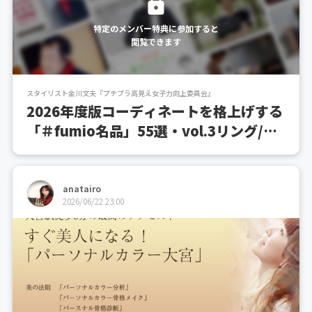
特定のメンバー特典に参加すると
閲覧できます
スタイリスト金川文夫『プチプラ高見え女子力向上委員会』
2026年度版コーディネートを格上げする
「＃fumio名品」55選・vol.3リング/ブ
レスレット編
anatairo
2026/06/22 23:00