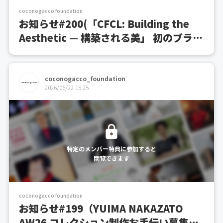
coconogacco foundation
お知らせ#200(「CFCL: Building the
Aesthetic — 構築される美」 初のブラン
ドブック出版を記念した展覧会を開催)
coconogacco_foundation
2026/06/22 15:25
特定のメンバー特典に参加すると
閲覧できます
coconogacco foundation
お知らせ#199（YUIMA NAKAZATO
AW26 コレクション制作お手伝い募集の