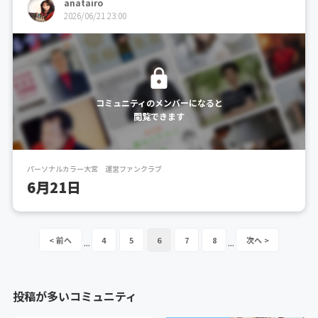
anatairo
2026/06/21 23:00
コミュニティのメンバーになると
閲覧できます
パーソナルカラー大宮 運営ファンクラブ
6月21日
4
5
6
7
8
...
...
投稿が多いコミュニティ