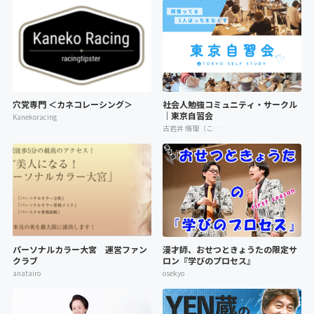
穴党専門 ＜カネコレーシング＞
社会人勉強コミュニティ・サークル
｜東京自習会
Kanekoracing
古岩井 脩理（こいわい しゅり）
パーソナルカラー大宮 運営ファン
漫才師、おせつときょうたの限定サ
クラブ
ロン『学びのプロセス』
anatairo
osekyo