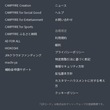
CAMPFIRE Creation
ニュース
CAMPFIRE for Social Good
ヘルプ
CAMPFIRE for Entertainment
お問い合わせ
CAMPFIRE for Sports
各種規定
CAMPFIRE ふるさと納税
利用規約
AD FOR ALL
細則
HIOKOSHI
プライバシーポリシー
JFAクラウドファンディング
特定商取引法に基づく表記
machi-ya
情報セキュリティ方針
補助金申請サポート
反社基本方針
カスタマーハラスメントに対する考え
方
クッキーポリシー
「QRコード」は株式会社デンソーウェーブの登録商標です。