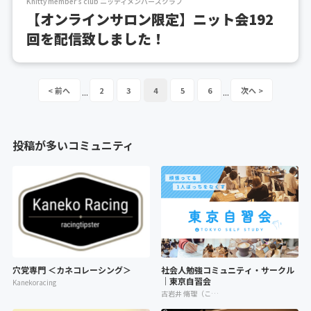
Knitty member's club ニッティメンバーズクラブ
【オンラインサロン限定】ニット会192
回を配信致しました！
2
3
4
5
6
...
...
投稿が多いコミュニティ
穴党専門 ＜カネコレーシング＞
社会人勉強コミュニティ・サークル
｜東京自習会
Kanekoracing
古岩井 脩理（こいわい しゅり）