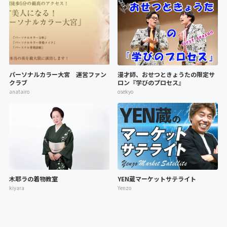
パーソナルカラー大宮 運営ファン
漫才師、おせつときょうたの限定サ
クラブ
ロン『学びのプロセス』
anatairo
osekyo
木耶ラの着物教室
YEN蔵マーケットサテライト
kiyara
Yenzo