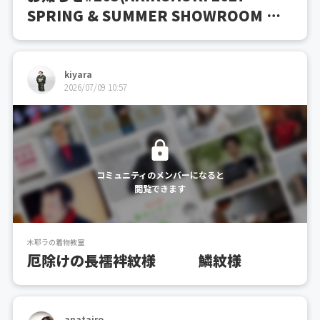
SPRING & SUMMER SHOWROOM 開
催のお知らせ)
kiyara
2026/07/09 10:57
コミュニティのメンバーになると
閲覧できます
木耶ラの着物教室
厄除けの長襦袢紋様 鱗紋様
anatairo