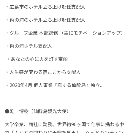
・広島市のホテル立ち上げ赴任支配人
・鞆の浦のホテル立ち上げ赴任支配人
・グループ企業 本部総務 （主にモチベーションアップ）
・鞆の浦ホテル支配人
・あなたの心に火を灯す宝船
・人生感が変わる宿ここから支配人
・2020年4月 個人事業『恋する仙酔島』独立。
●乾 博樹（仙酔島観光大使）
大学卒業、商社に勤務。世界約90ヶ国で仕事に携わる中
で「人」との関わりに天職を見出し、ヘッドハンティン