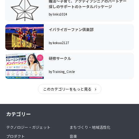
婚活～子育て、アクティブシニアのパートナー
探しのサポートのトータルパッケージ
by links1024
イバライガーファン倶楽部
by kokua2127
研修サークル
by Training_Circle
このカテゴリーをもっと見る
カテゴリー
テクノロジー・ガジェット
まちづくり・地域活性化
プロダクト
音楽