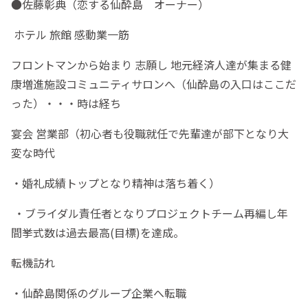
●佐藤彰典（恋する仙酔島 オーナー）
ホテル 旅館 感動業一筋
フロントマンから始まり 志願し 地元経済人達が集まる健
康増進施設コミュニティサロンへ（仙酔島の入口はここだ
った）・・・時は経ち
宴会 営業部（初心者も役職就任で先輩達が部下となり大
変な時代
・婚礼成績トップとなり精神は落ち着く）
・ブライダル責任者となりプロジェクトチーム再編し年
間挙式数は過去最高(目標)を達成。
転機訪れ
・仙酔島関係のグループ企業へ転職