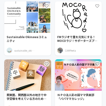
Sustainable Okinawaコミュ
FMラジオで里を元気にする！
ニティ
MOCOラジ！サポーターズプロ
ジェクト始動します！
sustainable_okinawa
CAMPeeta
関東圏、関西圏以外の地方で中
ＮＰＯ法人彩の国ママ倶楽部
学受験を考えている方のための
「パパママカレッジ」
コミュニティ