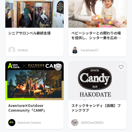
シニアサロンベル継続支援
ベビーシッターとの関わりの場
を提供し、シッター業を広めた
い
hiroko2
hayakawa57
Aventure✕Outdoor
スナックキャンディ【函館】フ
Community「CAMP」
ァンクラブ
Aventure Community
SAINOInoOKADA