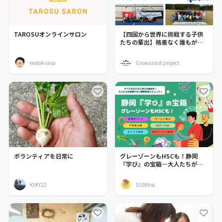
TAROSUオンラインサロン
【四国から世界に挑戦する子供
たちの輩出】格差なく誰もがス
ポーツに関われる環境を！
motoki oiso
Growassist project
ボランティアを日常に
グレーゾーンもHSCも！静岡
『学び』の宝箱－大人たちが応
援する教育コミュニティ－
KYKY22
5108hsc