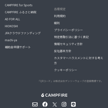
CAMPFIRE for Sports
各種規定
CAMPFIRE ふるさと納税
利用規約
AD FOR ALL
細則
HIOKOSHI
プライバシーポリシー
JFAクラウドファンディング
特定商取引法に基づく表記
machi-ya
情報セキュリティ方針
補助金申請サポート
反社基本方針
カスタマーハラスメントに対する考え
方
クッキーポリシー
「QRコード」は株式会社デンソーウェーブの登録商標です。