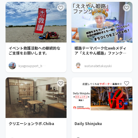
イベント救護活動への継続的な
姫路テーマパーク化webメディ
ご支援をお願いします。
ア「ええやん姫路」ファンクラ
ブ！
kyugosupport_hamanako
watanabetakayuki
クリエーションラボ.Chiba
Daily Shinjuku