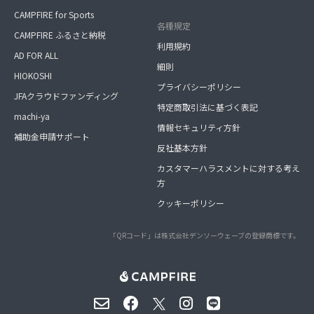
CAMPFIRE for Sports
各種規定
CAMPFIRE ふるさと納税
利用規約
AD FOR ALL
細則
HIOKOSHI
プライバシーポリシー
JFAクラウドファンディング
特定商取引法に基づく表記
machi-ya
情報セキュリティ方針
補助金申請サポート
反社基本方針
カスタマーハラスメントに対する考え
方
クッキーポリシー
「QRコード」は株式会社デンソーウェーブの登録商標です。