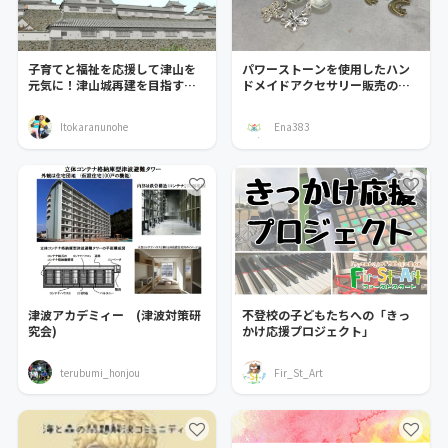
子育てと福祉を応援して津山を
パワーストーンを使用したハン
元気に！津山城再建を目指すコ
ドメイドアクセサリー販売のお
ミュニティ。
店を開店させたい！
Itokaranunohe
Ena383
津波アカデミィー (津波対策研
不登校の子どもたちへの「きっ
究会)
かけ応援プロジェクト」
terubumi_honjou
Fir_St_Art