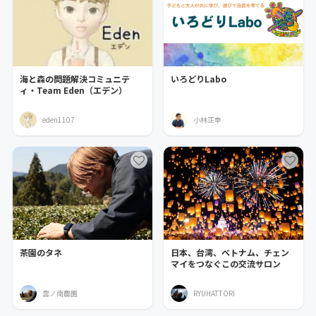
海と森の問題解決コミュニテ
いろどりLabo
ィ・Team Eden（エデン）
eden1107
小林正幸
茶園のタネ
日本、台湾、ベトナム、チェン
マイをつなぐこの交流サロン
雲ノ南農園
RYUHATTORI