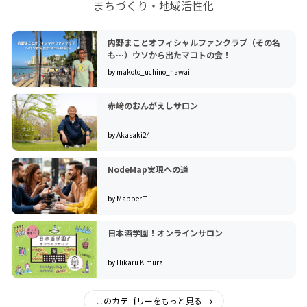
まちづくり・地域活性化
内野まことオフィシャルファンクラブ（その名
も…）ウソから出たマコトの会！
by makoto_uchino_hawaii
赤﨑のおんがえしサロン
by Akasaki24
NodeMap実現への道
by Mapper T
日本酒学園！オンラインサロン
by Hikaru Kimura
このカテゴリーをもっと見る