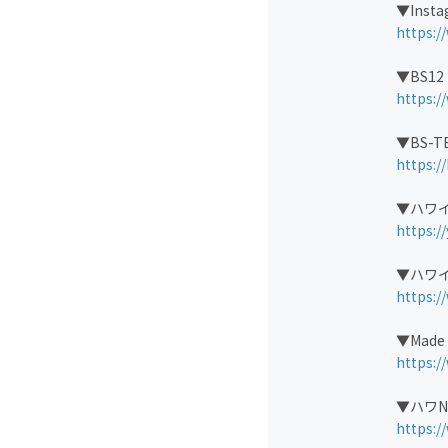
▼Ins
https:
▼BS1
https:/
▼BS-
https:/
▼ハワイ
https:
▼ハワイ
https:
▼Made 
https:
▼ハワNa
https: