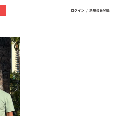
/
求
ログイン
新規会員登録
ニティ
プロダクト
ファッション
スポーツ
ケア
まちづくり・地域活性化