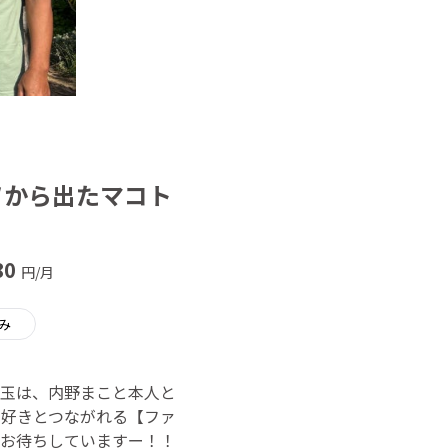
ソから出たマコト
80
円/月
み
玉は、内野まこと本人と
好きとつながれる【ファ
お待ちしていますー！！