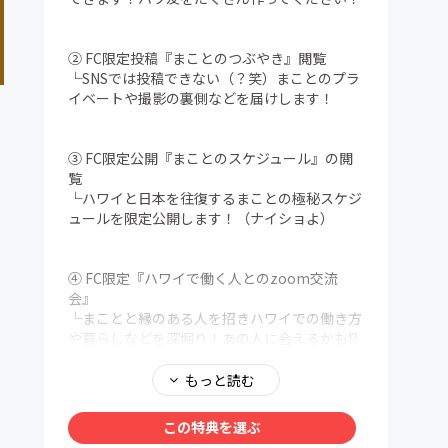
② FC限定投稿『まことのつぶやき』閲覧
└SNSでは投稿できない（？笑）まことのプラ
イベートや撮影の裏側などを届けします！
③ FC限定公開『まことのスケジュール』の閲
覧
└ハワイと日本を往復するまことの極秘スケジ
ュールを限定公開します！（ナイショよ）
④ FC限定『ハワイで働く人とのzoom交流
会』
└まことと縁のある人を招きハワイでの働き方
や暮らしなどを深堀り！あの人に会えるかも!?
もっと読む
⑤ FC限定 グッズ購入
└ハワイで使えるTシャツ／パーカー／エコバ
この特典を選ぶ
ッグ／ステッカー／ボールペン／タンブラーな