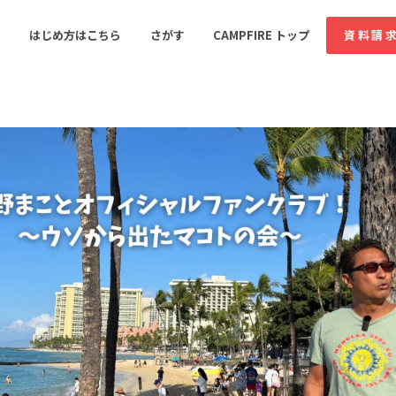
コミュニティ詳細
はじめ方はこちら
さがす
CAMPFIRE トップ
資料請
すめのコミュニティ
人気のコミュニティ
新着のコミュ
音楽
舞台・パフォーマンス
ゲーム・サービス開発
フード・飲食店
書籍・雑誌出版
アニメ・漫画
ソーシャルグッド
ビューティー・ヘルス