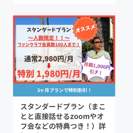
ど
==============================
※『まことと直接話せるzoom』や『オフ会』
などはスタンダード以上となります。詳細はス
タンダードの内容をご覧ください！
==============================
3ヶ月プランで特別割引！
スタンダードプラン（まこ
とと直接話せるzoomやオ
フ会などの特典つき！）詳