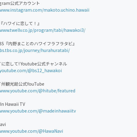
tagram公式アカウント
//www.instagram.com/makoto.uchino.hawaii
2『ハワイに恋して！』
/www.twellv.co.jp/program/tabi/hawakoi3/
TBS『内野まことのハワイフラフラタビ』
/bs.tbs.co.jp/journey/hurahuratabi/
に恋して! Youtube公式チャンネル
//youtube.com/@bs12_hawakoi
州観光局公式YouTube
//www.youtube.com/@hitube/featured
In Hawaii TV
//www.youtube.com/@madeinhawaiitv
vi
//www.youtube.com/@HawaNavi