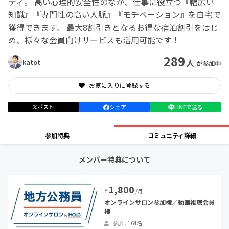
ティ。 高い心理的安全性のなか、仕事に役立つ『幅広い
知識』『専門性の高い人脈』『モチベーション』を自宅で
獲得できます。 最大8割引きとなるお得な宿泊割引をはじ
め、様々な会員向けサービスも活用可能です！
289
人
katot
が参加中
お気に入りに登録する
ポスト
シェア
LINEで送る
参加特典
コミュニティ詳細
メンバー特典について
1,800
¥
/月
オンラインサロン参加権／動画視聴会員
権
参加：164名