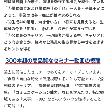
務員試験廃止が増え、法律を勉強する機会が減少している
『②業務改善および業務廃止の手順』→人員・予算不足に
よって、事業の改善・廃止が益々求められる
『③生成AIの活用、向き合い方』→将来を見据えると、生
成AIの今を「知る」「触れる」必要性が高まっている
『④公務員のキャリア』→退職者が増える中、キャリアと
どう向き合うか。様々な公務員の生き様から幸せを追求す
るヒントを得る
過去に開催したセミナーの多くをアーカイブしています。
ご自身の自由な時間で倍速視聴することも可能です。
『公
務員のキャリア』『課題発見課題解決』『特定部署の実
務』『コミュニケーション能力』などを学んだり、特定領
域である
『人事』『DX』
などのノウハウを獲得すること
が可能です。