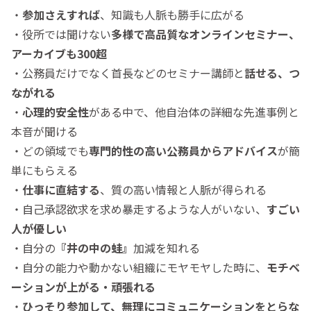
・
参加さえすれば
、知識も人脈も勝手に広がる
・役所では聞けない
多様で
高品質なオンラインセミナー、
アーカイブも300超
・公務員だけでなく首長などのセミナー講師と
話せる、つ
ながれる
・
心理的安全性
がある中で、他自治体の詳細な先進事例と
本音が聞ける
・どの領域でも
専門的性の高い公務員からアドバイス
が簡
単にもらえる
・
仕事に直結する
、質の高い情報と人脈が得られる
・自己承認欲求を求め暴走するような人がいない、
すごい
人が優しい
・自分の
『井の中の蛙』
加減を知れる
・自分の能力や動かない組織にモヤモヤした時に、
モチベ
ーションが上がる・頑張れる
・
ひっそり参加して、無理にコミュニケーションをとらな