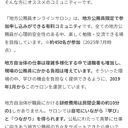
そんな方にオススメのコミュニティーです。
『地方公務員オンラインサロン』は、
地方公務員限定で参
加申し込みができる有料コミュニティ
です。全ての地方公
務員が心理的安全性のある中、楽しく勉強・交流できる場
を目指しています。※
約450名が参加
（2025年7月時
点）。
地方自治体の仕事は複雑多様化する中で退職者も増加し、
現場の公務員にかかる負担は増えています。
そういった環
境の中、学びの機会を負担なく提供できるように、
2019
年1月から
このサロンを運営しています。
地方自治体が職員にかける
研修費用は民間企業の約10分
の1
しかありません。サロンでは
自宅にいながら『学び』
と『つながり』を得られます。
公私にわたって真摯に仕事
に向きあう地方公務員の方々をサポートできたら幸いで