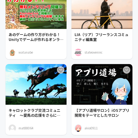
あのゲームの作り方がわかる！
LIA（リア）フリーランスコミュ
Unityでゲームが作れるオンライ
ニティ編集室
ンサロン
watanabe
stateoveninc
キャロットクラブ交流コミュニ
【アプリ道場サロン】iOSアプリ
ティ 〜愛馬の応援をさらに楽
開発をテーマとしたサロン
しくするトコロ〜
mat88064
akio0911