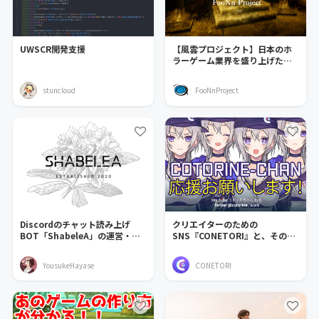
UWSCR開発支援
【風雲プロジェクト】日本のホ
ラーゲーム業界を盛り上げたい
っ!!
stuncloud
FooNnProject
Discordのチャット読み上げ
クリエイターのための
BOT「ShabeleA」の運営・改
SNS『CONETORI』と、そのリ
良
アル店舗出店を支援する！
YousukeHayase
CONETORI