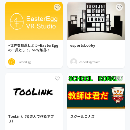
~世界を創造しよう~EasterEgg
esportsLobby
の一員として、VRを製作！
EasterEgg
esportsgymaim
TooLink（皆さんで作るアプ
スクールコナズ
リ）