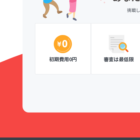
挑戦
、一目で分か
ページ作成が簡単な操作ででき、見やすい
がとても楽しく
にも安心です。
Knitty member's club ニッティメンバーズク
初期費用0円
審査は最低限
！