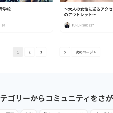
青学校
～大人の女性に送るアクセ
のアウトレット～
n10
FUKUNISHI0327
1
2
3
...
5
次のページ >
テゴリーから
コミュニティを
さが