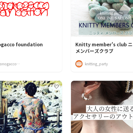
ogacco foundation
Knitty member's club
メンバーズクラブ
coconogacco_foundation
knitting_party