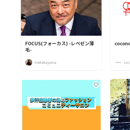
FOCUS(フォーカス) -レペゼン薄
cocon
毛-
meitakayama