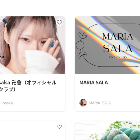
CAMPFIRE for Social Good
CAMPFIRE Creation
 Osaka 卍會（オフィシャル
MARIA SALA
クラブ）
f_osaka
MARIA_SALA