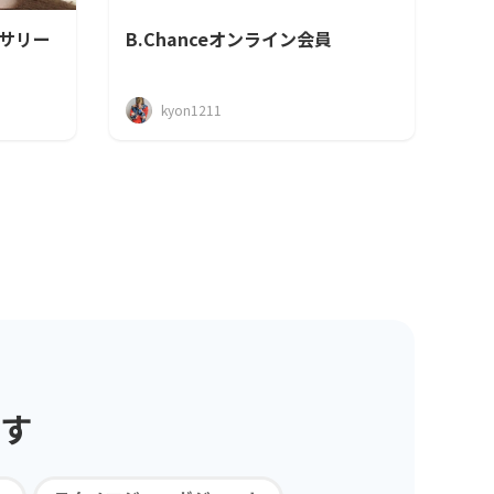
サリー
B.Chanceオンライン会員
kyon1211
す