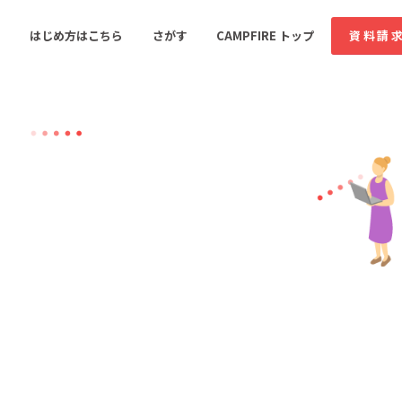
はじめ方はこちら
さがす
CAMPFIRE トップ
資料請
すめのコミュニティ
人気のコミュニティ
新着のコミュ
音楽
舞台・パフォーマンス
ゲーム・サービス開発
フード・飲食店
書籍・雑誌出版
アニメ・漫画
ソーシャルグッド
ビューティー・ヘルス