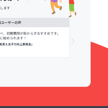
します
用ユーザーの声
べ、初期費用が掛からずおすすめです。
メンバーや自
に始められます！
が寛容である
すめしてます。
高見え女子力向上委員会』
議論メシ