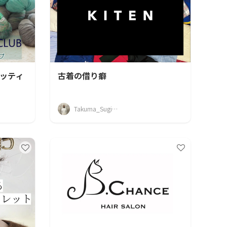
 ニッティ
古着の借り癖
Takuma_Sugimoto