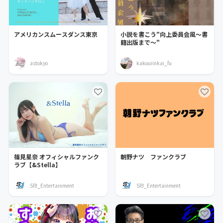
アメリカンスムースダンス東京
小説を書こう"向上委員会風〜書
籍出版まで〜"
astokyo
kakouiinkai_fu
篠見星奈 オフィシャルファンク
朝野ナツ ファンクラブ
ラブ【&Stella】
SPJ_Entertainment
SPJ_Entertainment