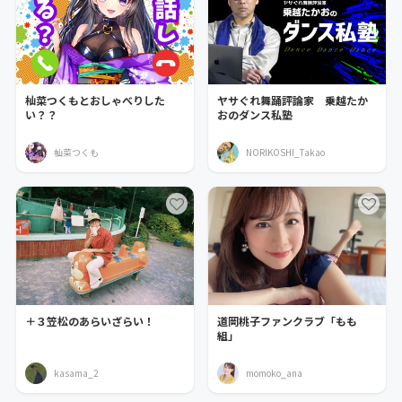
杣菜つくもとおしゃべりした
ヤサぐれ舞踊評論家 乗越たか
い？？
おのダンス私塾
杣菜つくも
NORIKOSHI_Takao
＋３笠松のあらいざらい！
道岡桃子ファンクラブ「もも
組」
kasama_2
momoko_ana