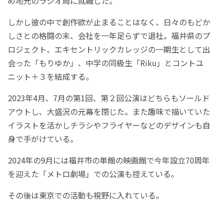
め地元のラジオ局に就職した。
しかし彼の中で創作欲が止まることはなく、日々のもどか
しさとの格闘の末、会社を一年足らずで退社。福井県のプ
ロジェクト、エキセントリックカレッジの一期生として出
会った「もりゆか」、中学の同級生「Riku」とコントユ
ニット＋３を結成する。
2023年4月、7月の第1回、第２回公演はどちらもソールド
アウトし、大盛況の元幕を閉じた。また趣味で描いていた
イラストを活かしチラシやフライヤーなどのデザインも自
身で手がけている。
2024年の9月には福井市の単館の映画館で今年設立70周年
を迎えた「メトロ劇場」での公演も控えている。
その後は東京での活動も視野に入れている。