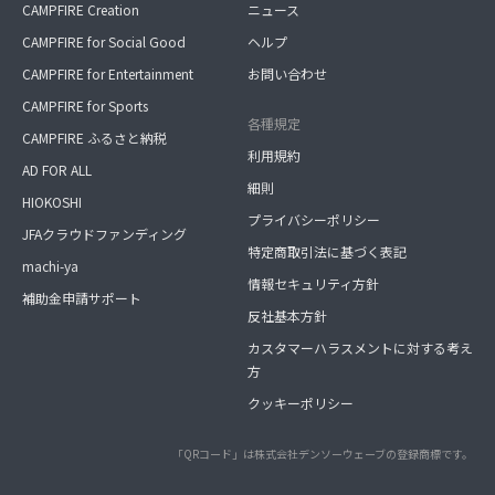
CAMPFIRE Creation
ニュース
CAMPFIRE for Social Good
ヘルプ
CAMPFIRE for Entertainment
お問い合わせ
CAMPFIRE for Sports
各種規定
CAMPFIRE ふるさと納税
利用規約
AD FOR ALL
細則
HIOKOSHI
プライバシーポリシー
JFAクラウドファンディング
特定商取引法に基づく表記
machi-ya
情報セキュリティ方針
補助金申請サポート
反社基本方針
カスタマーハラスメントに対する考え
方
クッキーポリシー
「QRコード」は株式会社デンソーウェーブの登録商標です。