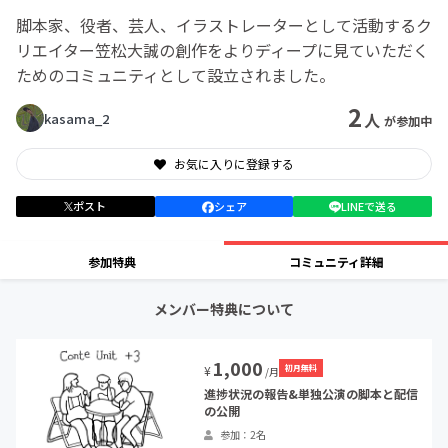
脚本家、役者、芸人、イラストレーターとして活動するク
リエイター笠松大誠の創作をよりディープに見ていただく
ためのコミュニティとして設立されました。
2
人
kasama_2
が参加中
お気に入りに登録する
ポスト
シェア
LINEで送る
参加特典
コミュニティ詳細
メンバー特典について
1,000
初月無料
¥
/月
進捗状況の報告&単独公演の脚本と配信
の公開
参加：2名