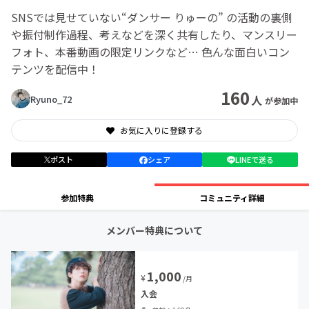
SNSでは見せていない“ダンサー りゅーの” の活動の裏側
や振付制作過程、考えなどを深く共有したり、マンスリー
フォト、本番動画の限定リンクなど… 色んな面白いコン
テンツを配信中！
160
人
Ryuno_72
が参加中
お気に入りに登録する
ポスト
シェア
LINEで送る
参加特典
コミュニティ詳細
メンバー特典について
1,000
¥
/月
入会