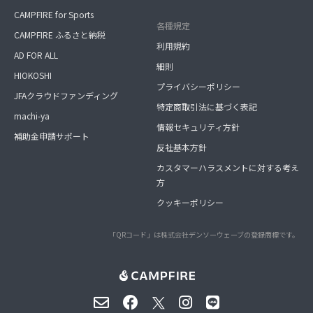
CAMPFIRE for Sports
各種規定
CAMPFIRE ふるさと納税
利用規約
AD FOR ALL
細則
HIOKOSHI
プライバシーポリシー
JFAクラウドファンディング
特定商取引法に基づく表記
machi-ya
情報セキュリティ方針
補助金申請サポート
反社基本方針
カスタマーハラスメントに対する考え
方
クッキーポリシー
「QRコード」は株式会社デンソーウェーブの登録商標です。