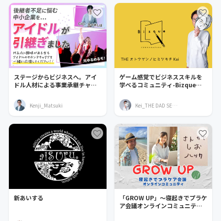
ステージからビジネスへ。アイ
ゲーム感覚でビジネススキルを
ドル人材による事業承継チャレ
学べるコミュニティ-Bizqueビ
ンジ！！
ズクエ-
Kenji_Matsuki
Kei_THE DAD SECRET BASE
新あいする
「GROW UP」～寝起きでプラケ
ア会議オンラインコミュニテ
ィ〜