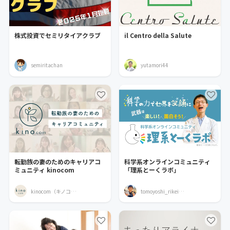
株式投資でセミリタイアクラブ
il Centro della Salute
semiritachan
yutamori44
転勤族の妻のためのキャリアコ
科学系オンラインコミュニティ
ミュニティ kinocom
「理系とーくラボ」
kinocom（キノコム）
tomoyoshi_rikei_talk