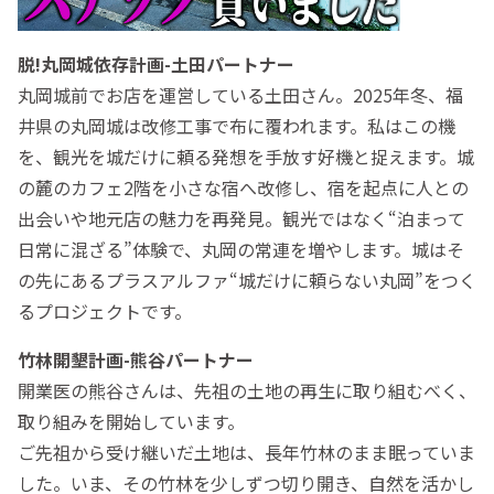
脱!丸岡城依存計画-土田パートナー
丸岡城前でお店を運営している土田さん。2025年冬、福
井県の丸岡城は改修工事で布に覆われます。私はこの機
を、観光を城だけに頼る発想を手放す好機と捉えます。城
の麓のカフェ2階を小さな宿へ改修し、宿を起点に人との
出会いや地元店の魅力を再発見。観光ではなく“泊まって
日常に混ざる”体験で、丸岡の常連を増やします。城はそ
の先にあるプラスアルファ“城だけに頼らない丸岡”をつく
るプロジェクトです。
竹林開墾計画-熊谷パートナー
開業医の熊谷さんは、先祖の土地の再生に取り組むべく、
取り組みを開始しています。
ご先祖から受け継いだ土地は、長年竹林のまま眠っていま
した。いま、その竹林を少しずつ切り開き、自然を活かし