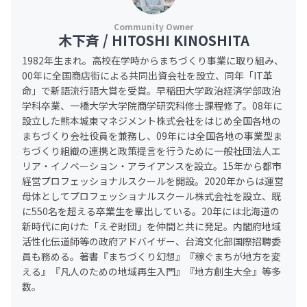
木下斉 / HITOSHI KINOSHITA
1982年生まれ。高校在学時からまちづくり事業に取り組み、
00年に全国商店街による共同出資会社を設立、同年「IT革
命」で新語流行語大賞を受賞。早稲田大学政治経済学部政治
学科卒業、一橋大学大学院商学研究科修士課程修了。08年に
設立した熊本城東マネジメント株式会社をはじめ全国各地の
まちづくり会社役員を兼務し、09年には全国各地の事業型ま
ちづくり組織の連携と政策提言を行うために一般社団法人エ
リア・イノベーション・アライアンスを設立。15年から都市
経営プロフェッショナルスクールを開設。2020年からは運営
母体としてプロフェッショナルスクール株式会社を設立、既
に550名を超える卒業生を輩出している。20年には北海道の
新時代に向けた「えぞ財団」を仲間と共に発足。内閣府地域
活性化伝道師等の政府アドバイザー、台湾文化部国際招聘委
員も務める。著書『まちづくり幻想』『稼ぐまちが地方を変
える』『凡人のための地域再生入門』『地方創生大全』等多
数。