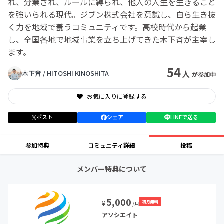
れ、分業され、ルールに縛られ、他人の人生を生きること
を強いられる現代。ジブン株式会社を意識し、自ら生き抜
く力を地域で養うコミュニティです。高校時代から起業
し、全国各地で地域事業を立ち上げてきた木下斉が主宰し
ます。
54
人
木下斉 / HITOSHI KINOSHITA
が参加中
お気に入りに登録する
ポスト
シェア
LINEで送る
参加特典
コミュニティ詳細
投稿
メンバー特典について
5,000
初月無料
¥
/月
アソシエイト