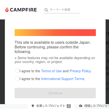
Welcome,
International users
ななよせ
人気のプロジェクト
注目のリ
This site is available to users outside Japan.
これまでに3
Before continuing, please confirm the
following.
在住国：日本
※ Some features may not be available depending on
アート・写真
出身国：日本
your country, region, or project.
静岡市中心市街
テクノロジー・ガジェット
I agree to the
Terms of Use
and
Privacy Policy
.
し、年3回の落
I agree to the
International Support Terms
.
映像・映画
shichikenc
x.com/nana
ビジネス・起業
Continue
まちづくり・地域活性化
支援した
プロジェクト
3
投稿した
プロジェ