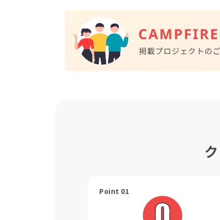
ク
Point 01