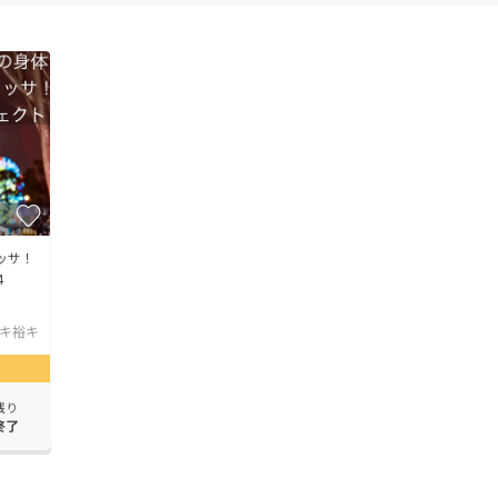
ッサ！
4
キ裕キ
残り
終了