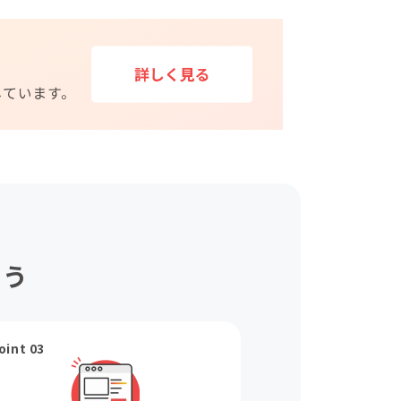
ょう
oint 03