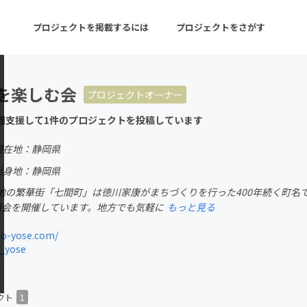
プロジェクトを掲載するには
プロジェクトをさがす
を楽しむ会
プロジェクトオーナー
ターン
注目の新着プロジェクト
募集終了が近いプロ
回支援して1件のプロジェクトを投稿しています
現在地：静岡県
音楽
舞台・パフォーマンス
出身地：静岡県
地の繁華街「七間町」は徳川家康がまちづくりを行った400年続く町名で
ゲーム・サービス開発
フード・飲食店
語会を開催しています。地方でも気軽に
もっと見る
書籍・雑誌出版
アニメ・漫画
ho-yose.com/
_yose
チャレンジ
ビューティー・ヘルス
クト
1