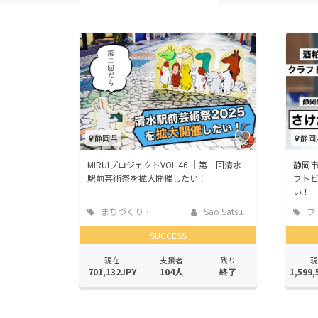
静岡県
静岡
MIRUIプロジェクトVOL.46 ｜第二回清水
静岡
駅前芸術祭を拡大開催したい！
フト
い！
まちづくり・
Sao Satsu...
フ
地域活性化
店
SUCCESS
現在
支援者
残り
現
701,132JPY
104人
終了
1,599,