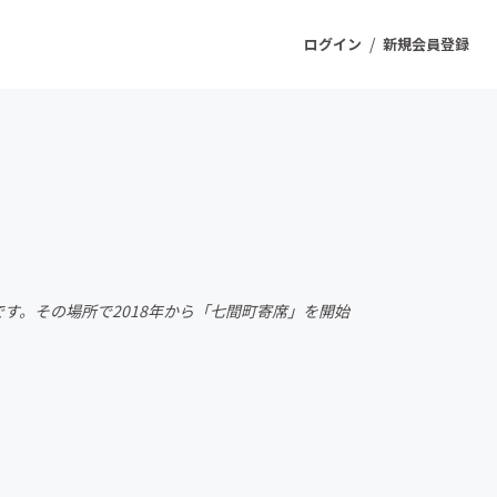
/
ログイン
新規会員登録
ジェクト
もうすぐ公開されます
プロダクト
す。その場所で2018年から「七間町寄席」を開始
ファッション
スポーツ
ケア
ソーシャルグッド