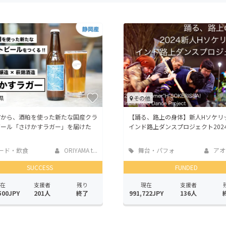
CAMPFIRE for Social Good
CAMPFIRE Creation
CAMPFIREふるさと納税
machi-ya
コミュニティ
県
その他
市から、酒粕を使った新たな国産クラ
【踊る、路上の身体】新人Hソケリ
ビール「さけかすラガー」を届けた
インド路上ダンスプロジェクト202
ード・飲食
ORIYAMA t...
舞台・パフォ
アオ
ーマンス
SUCCESS
FUNDED
在
支援者
残り
現在
支援者
500JPY
201人
終了
991,722JPY
136人