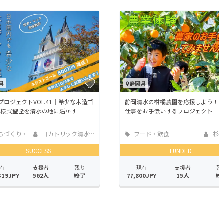
県
静岡県
UIプロジェクトVOL.41｜希少な木造ゴ
静岡清水の柑橘農園を応援しよう！
ク様式聖堂を清水の地に活かす
仕事をお手伝いするプロジェクト
ちづくり・
旧カトリック清水教...
フード・飲食
杉
活性化
店
SUCCESS
FUNDED
在
支援者
残り
現在
支援者
319JPY
562人
終了
77,800JPY
15人