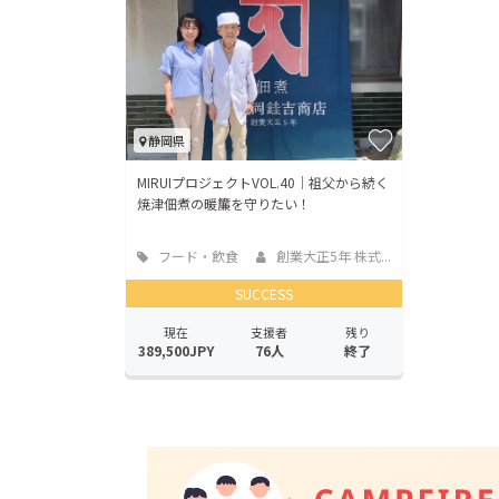
静岡県
MIRUIプロジェクトVOL.40｜祖父から続く
焼津佃煮の暖簾を守りたい！
フード・飲食
創業大正5年 株式...
店
SUCCESS
現在
支援者
残り
389,500JPY
76人
終了