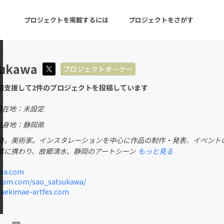
プロジェクトを掲載するには
プロジェクトをさがす
sukawa
プロジェクトオーナー
ターン
注目の新着プロジェクト
募集終了が近いプロ
回支援して2件のプロジェクトを投稿しています
現在地：未設定
音楽
舞台・パフォーマンス
出身地：静岡県
身。美術家。インスタレーションを中心に作品の制作・発表、イベント
ゲーム・サービス開発
フード・飲食店
業に携わり、故郷清水、静岡のアートシーン
もっと見る
書籍・雑誌出版
アニメ・漫画
wa.com
ram.com/sao_satsukawa/
チャレンジ
ビューティー・ヘルス
uekimae-artfes.com