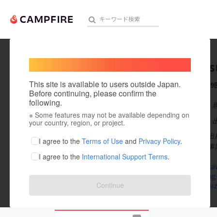
Welcome,
International users
Sao Sat
人気のプロジェクト
注目のリ
This site is available to users outside Japan.
これまでに9
Before continuing, please confirm the
following.
在住国：日本
※ Some features may not be available depending on
アート・写真
出身国：日本
your country, region, or project.
静岡市清水区出
テクノロジー・ガジェット
I agree to the
Terms of Use
and
Privacy Policy
.
マに地域振興事
I agree to the
International Support Terms
.
映像・映画
saosatsuka
www.instag
ビジネス・起業
Continue
www.shimiz
まちづくり・地域活性化