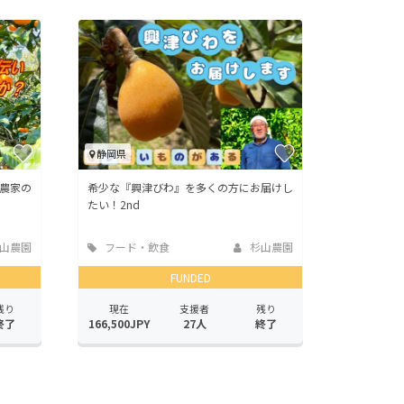
静岡県
農家の
希少な『興津びわ』を多くの方にお届けし
たい！2nd
山農園
フード・飲食
杉山農園
店
FUNDED
残り
現在
支援者
残り
終了
166,500JPY
27人
終了