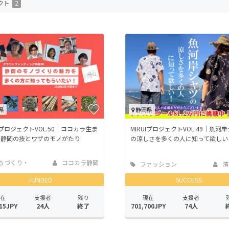
クト
2
CAMPFIRE for Social Good
CAMPFIRE Creation
CAMPFIREふるさと納税
machi-ya
コミュニティ
県
静岡県
UIプロジェクトVOL.50｜ココカラ生ま
MIRUIプロジェクトVOL.49｜魚河
、静岡の技とワザのモノがたり
の涼しさを多くの人に知って欲しい
ちづくり・
ココカラ静岡
ファッション
濱
活性化
FUNDED
SUCCESS
在
支援者
残り
現在
支援者
15JPY
24人
終了
701,700JPY
74人