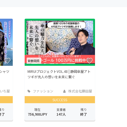
静岡県
岸シャツ
MIRUIプロジェクトVOL.48 | 静岡傘屋アト
ツギが先人の想いを未来に繋ぐ
いち屋
ファッション
株式会社藤田屋
SUCCESS
残り
現在
支援者
残り
終了
756,900JPY
147人
終了