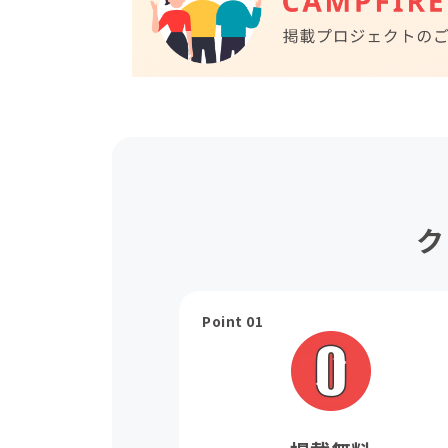
ク
Point 01