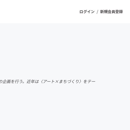
/
ログイン
新規会員登録
ジェクト
もうすぐ公開されます
プロダクト
の企画を行う。近年は〈アート×まちづくり〉をテー
ファッション
スポーツ
ケア
ソーシャルグッド