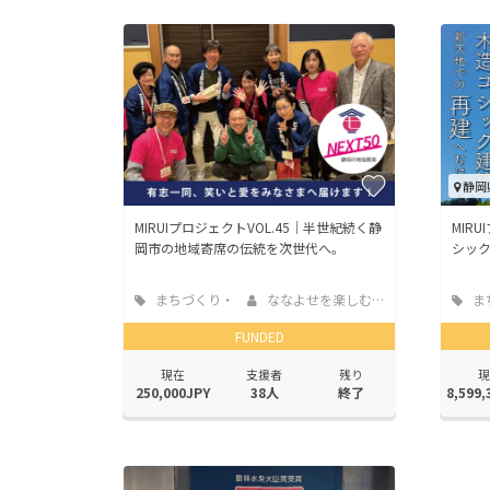
静岡
MIRUIプロジェクトVOL.45｜半世紀続く静
MIR
岡市の地域寄席の伝統を次世代へ。
シッ
まちづくり・
ななよせを楽しむ会
ま
地域活性化
地域
FUNDED
現在
支援者
残り
現
250,000JPY
38人
終了
8,599,