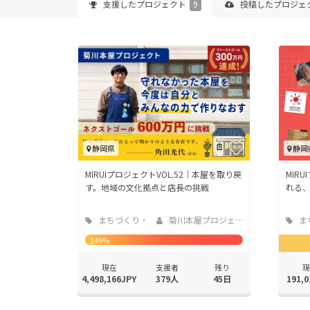
支援した
プロジェクト
9
投稿した
プロジェ
静岡県
静岡
MIRUIプロジェクトVOL.52｜本屋を取り戻
MIR
す。地域の文化拠点と店長の挑戦
れる
まちづくり・
菊川本屋プロジェク...
ま
地域活性化
地域
149%
現在
支援者
残り
現
4,498,166JPY
379人
45日
191,0