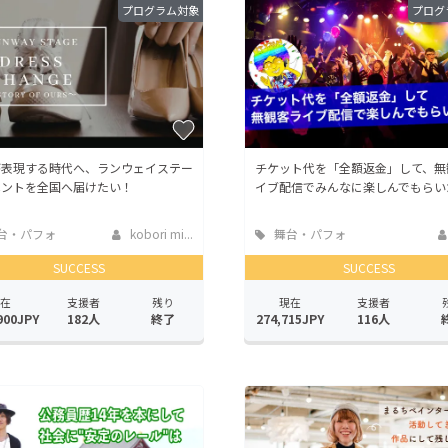
プログラム対象
プログ
が表現する時代へ、ランウェイステー
チケット代を「全額返金」して、無
ベントを全国へ届けたい！
イブ配信でみんなに楽しんでもらい
台・パフォ
kobori mi...
舞台・パフォ
ンス
ーマンス
SUCCESS
SUCCESS
在
支援者
残り
現在
支援者
900JPY
182人
終了
274,715JPY
116人