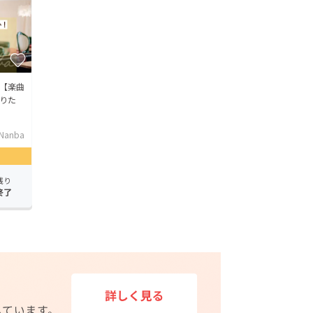
【楽曲
りた
 Nanba
残り
終了