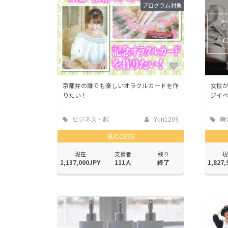
プログラム対象
京都弁の誰でも楽しいオラクルカードを作
女性
りたい！
ジイ
ビジネス・起
Yuri1209
舞
業
ーマ
SUCCESS
現在
支援者
残り
現
1,137,000JPY
111人
終了
1,827,