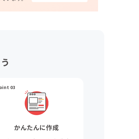
ょう
oint 03
かんたんに作成