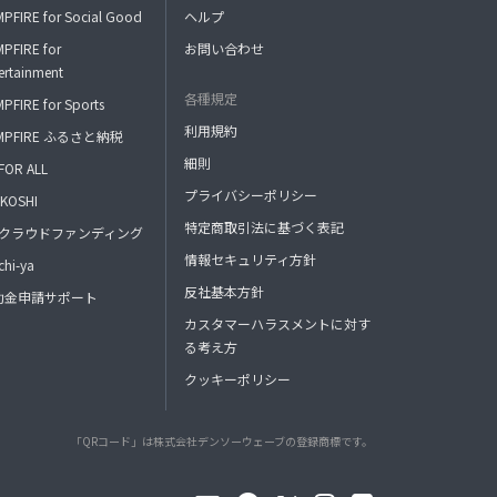
PFIRE for Social Good
ヘルプ
PFIRE for
お問い合わせ
ertainment
各種規定
PFIRE for Sports
利用規約
MPFIRE ふるさと納税
細則
FOR ALL
プライバシーポリシー
KOSHI
特定商取引法に基づく表記
FAクラウドファンディング
情報セキュリティ方針
hi-ya
反社基本方針
助金申請サポート
カスタマーハラスメントに対す
る考え方
クッキーポリシー
「QRコード」は株式会社デンソーウェーブの登録商標です。