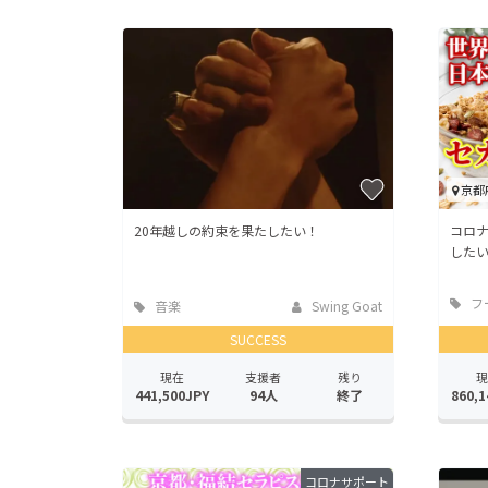
京都
20年越しの約束を果たしたい！
コロ
した
フ
音楽
Swing Goat
店
SUCCESS
現在
支援者
残り
現
441,500JPY
94人
終了
860,1
コロナサポート