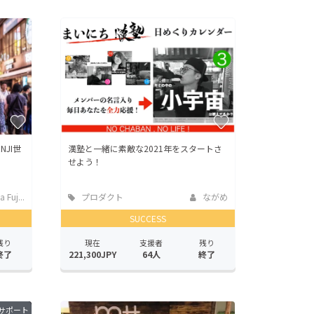
JI世
漢塾と一緒に素敵な2021年をスタートさ
せよう！
Fuj...
プロダクト
ながめ
SUCCESS
残り
現在
支援者
残り
終了
221,300JPY
64人
終了
サポート