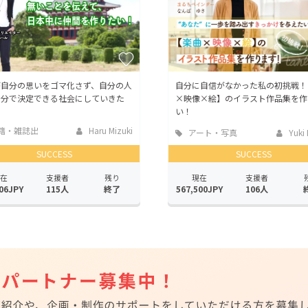
が自分の思いをゴマ化さず、自分の人
自分に自信がなかった私の初挑戦！
自分で決定できる社会にしていきた
×映像×絵】のイラスト作品集を作
い！
籍・雑誌出
Haru Mizuki
アート・写真
Yuki
SUCCESS
SUCCESS
在
支援者
残り
現在
支援者
06JPY
115人
終了
567,500JPY
106人