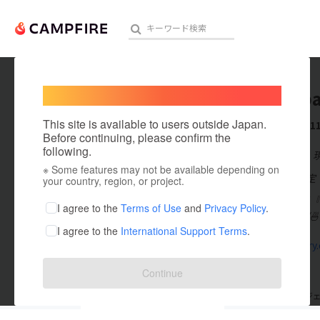
Welcome,
International users
ramenb
人気のプロジェクト
注目のリ
This site is available to users outside Japan.
これまでに1
Before continuing, please confirm the
following.
在住国：日本
※ Some features may not be available depending on
アート・写真
出身国：未設定
your country, region, or project.
2020年5月1
テクノロジー・ガジェット
I agree to the
Terms of Use
and
Privacy Policy
.
🇯🇵今は京都/
I agree to the
International Support Terms
.
映像・映画
hac-gallery
ビジネス・起業
Continue
まちづくり・地域活性化
支援した
プロジェクト
11
投稿した
プロジ