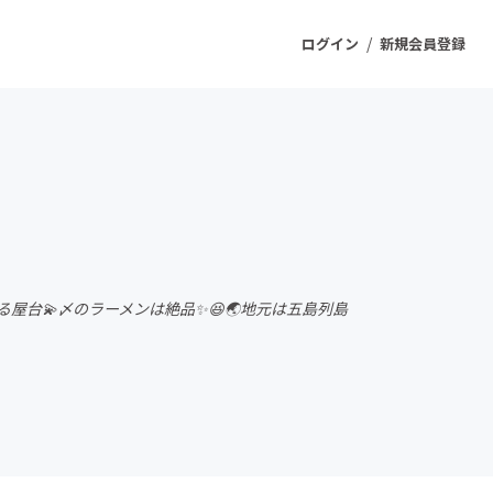
/
ログイン
新規会員登録
ジェクト
もうすぐ公開されます
プロダクト
する屋台💫〆のラーメンは絶品✨😆🌏地元は五島列島
ファッション
スポーツ
ケア
ソーシャルグッド