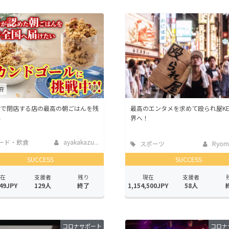
CAMPFIRE for Social Good
CAMPFIRE Creation
CAMPFIREふるさと納税
machi-ya
コミュニティ
府
ナで閉店する店の最高の朝ごはんを残
最高のエンタメを求めて殴られ屋KEN
い
界へ！
ード・飲食
ayakakazu...
スポーツ
Ryoma 
SUCCESS
SUCCESS
在
支援者
残り
現在
支援者
49JPY
129人
終了
1,154,500JPY
58人
コロナサポート
コロナ