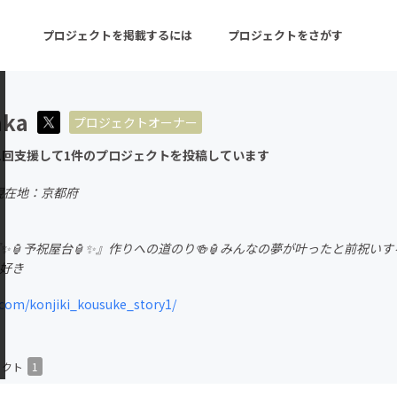
プロジェクトを掲載するには
プロジェクトをさがす
aka
プロジェクトオーナー
ターン
注目の新着プロジェクト
募集終了が近いプロ
1回支援して1件のプロジェクトを投稿しています
現在地：京都府
音楽
舞台・パフォーマンス
日『✨🏮予祝屋台🏮✨』作りへの道のり🍻🏮みんなの夢が叶ったと前祝い
ゲーム・サービス開発
フード・飲食店
好き
書籍・雑誌出版
アニメ・漫画
.com/konjiki_kousuke_story1/
チャレンジ
ビューティー・ヘルス
ェクト
1