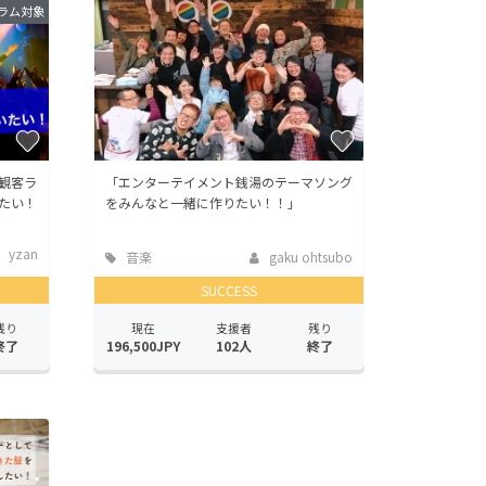
ラム対象
観客ラ
「エンターテイメント銭湯のテーマソング
たい！
をみんなと一緒に作りたい！！」
yzan
音楽
gaku ohtsubo
SUCCESS
残り
現在
支援者
残り
終了
196,500JPY
102人
終了