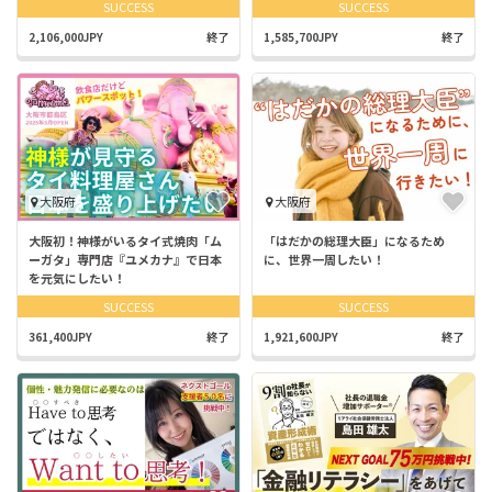
SUCCESS
SUCCESS
2,106,000JPY
終了
1,585,700JPY
終了
大阪府
大阪府
大阪初！神様がいるタイ式焼肉「ム
「はだかの総理大臣」になるため
ーガタ」専門店『ユメカナ』で日本
に、世界一周したい！
を元気にしたい！
SUCCESS
SUCCESS
361,400JPY
終了
1,921,600JPY
終了