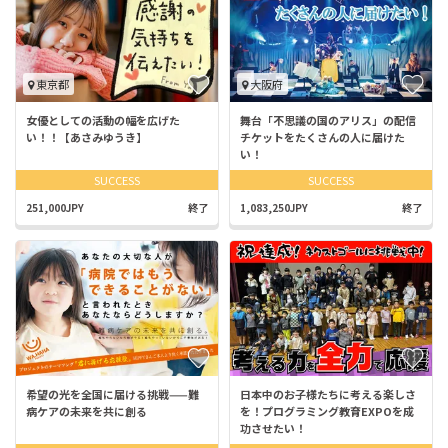
東京都
大阪府
女優としての活動の幅を広げた
舞台「不思議の国のアリス」の配信
い！！【あさみゆうき】
チケットをたくさんの人に届けた
い！
SUCCESS
SUCCESS
251,000JPY
終了
1,083,250JPY
終了
希望の光を全国に届ける挑戦——難
日本中のお子様たちに考える楽しさ
病ケアの未来を共に創る
を！プログラミング教育EXPOを成
功させたい！