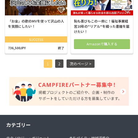
「お金」の歌のMVを使って沢山の人
恥も喜びもこの一冊に！福祉事業経
を笑顔にしたい！
営10年の"リアル"を綴った書籍を届
けたい！
SUCCESS
Amazonで購入する
736,500JPY
終了
1
2
次のページ >
カテゴリー
テクノロジー・ガジェット
まちづくり・地域活性化