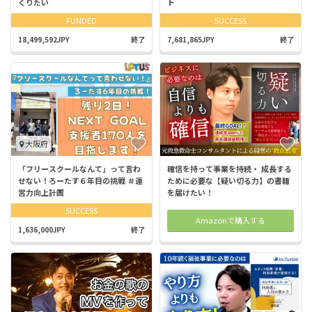
くりたい
ト
FUNDED
SUCCESS
18,499,592JPY
終了
7,681,865JPY
終了
大阪府
「フリースクールなんて」って言わ
確信を持って事業を持続・ 成長する
せない！ろーたす６年目の挑戦 ＃運
ために必要な【疑い切る力】の書籍
営力向上計画
を届けたい！
SUCCESS
Amazonで購入する
1,636,000JPY
終了