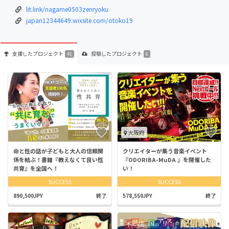
lit.link/nagame0503zenryoku
japan12344649.wixsite.com/otoko19
支援した
プロジェクト
投稿した
プロジェクト
41
6
大阪府
命と性の話が子どもと大人の信頼関
クリエイターが集う音楽イベント
係を結ぶ！書籍『教えなくて良い性
『ODORIBA-MuDA 』を開催した
共育』を全国へ！
い！
SUCCESS
SUCCESS
890,500JPY
終了
578,550JPY
終了