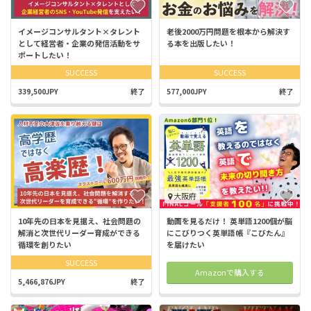
イメージコンサルタント×タレント
老後2000万円問題を根本から解決す
として経営者・企業の発信活動をサ
る本を出版したい！
ポートしたい！
SUCCESS
SUCCESS
339,500JPY
終了
577,000JPY
終了
大阪府
10年先の日本を見据え、社会問題の
動画を見るだけ！ 英単語1200個が脳
解消と次世代リーダー育成ができる
にこびりつく英単語帳『こびたん』
循環を創りたい
を届けたい
SUCCESS
Amazonで購入する
5,466,876JPY
終了