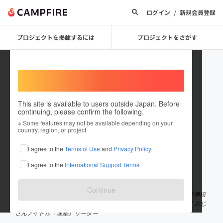
/
ログイン
新規会員登録
プロジェクトを掲載するには
プロジェクトをさがす
Welcome,
International users
This site is available to users outside Japan. Before
continuing, please confirm the following.
ながめ
※ Some features may not be available depending on your
country, region, or project.
プロジェクトオーナー
I agree to the
Terms of Use
and
Privacy Policy
.
これまでに41回支援して6件のプロジェクトを投稿しています
I agree to the
International Support Terms
.
在住国：日本
現在地：大阪府
出身国：日本
出身地：熊本県
Continue
元高校教師。退職後、学習塾の講師・エリアマネージャーを経て予備校
講師に｜速読インストラクター｜日本ビジネス大喜利協会｜作家｜おじ
さんアイドル「漢塾」リーダー