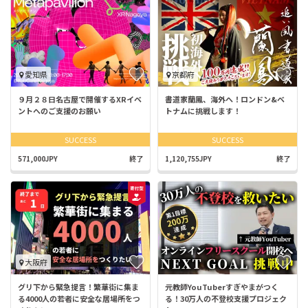
愛知県
京都府
９月２８日名古屋で開催するXRイベ
書道家蘭鳳、海外へ！ロンドン&ベ
ントへのご支援のお願い
トナムに挑戦します！
SUCCESS
SUCCESS
571,000JPY
終了
1,120,755JPY
終了
大阪府
グリ下から緊急提言！繁華街に集ま
元教師YouTuberすぎやまがつく
る4000人の若者に安全な居場所をつ
る！30万人の不登校支援プロジェク