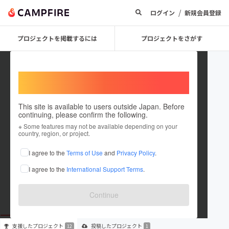
/
ログイン
新規会員登録
プロジェクトを掲載するには
プロジェクトをさがす
Welcome,
International users
This site is available to users outside Japan. Before
continuing, please confirm the following.
originalbeercom
※ Some features may not be available depending on your
country, region, or project.
プロジェクトオーナー
I agree to the
Terms of Use
and
Privacy Policy
.
これまでに12回支援して1件のプロジェクトを投稿しています
I agree to the
International Support Terms
.
在住国：日本
現在地：未設定
出身国：日本
出身地：未設定
Continue
支援した
プロジェクト
投稿した
プロジェクト
12
1