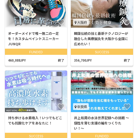
大阪府
オーダーメイドで唯一無二の一足
韓国伝統の技と最新テクノロジーが
を！カスタムペイントスニーカー
融合した美療鍼灸を大阪から全国に
JUNQR
広めたい！
FUNDED
SUCCESS
460,088JPY
終了
356,700JPY
終了
奈良県
持ち歩ける水素吸入！いつでもどこ
井上和晃の水泳世界記録への挑戦 〜
でも抗酸化ケアをあなたに！
個性を育む支援の輪をつくりた
い！〜
SUCCESS
FUNDED