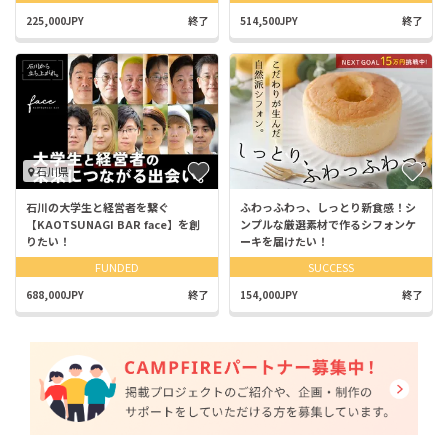
225,000JPY
終了
514,500JPY
終了
石川県
石川の大学生と経営者を繋ぐ
ふわっふわっ、しっとり新食感！シ
【KAOTSUNAGI BAR face】を創
ンプルな厳選素材で作るシフォンケ
りたい！
ーキを届けたい！
FUNDED
SUCCESS
688,000JPY
終了
154,000JPY
終了