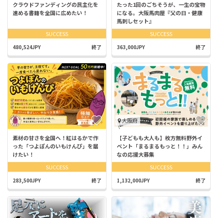
クラウドファンディングの民主化を
たった1回のごちそうが、一生の宝物
進める書籍を全国に広めたい！
になる。大阪馬肉屋『父の日・健康
馬刺しセット』
SUCCESS
SUCCESS
480,524JPY
終了
363,000JPY
終了
大阪府
素材の甘さを全国へ！紅はるかで作
【子どもも大人も】枚方無料野外イ
った「つよぽんのいもけんぴ」を届
ベント「まるまるもっと︎！！」みん
けたい！
なの応援大募集
SUCCESS
SUCCESS
283,500JPY
終了
1,132,000JPY
終了