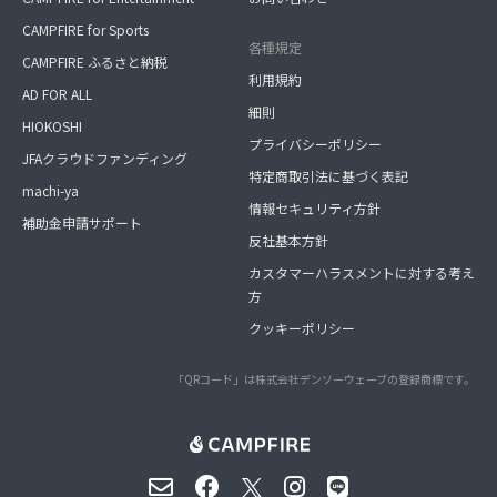
CAMPFIRE for Sports
各種規定
CAMPFIRE ふるさと納税
利用規約
AD FOR ALL
細則
HIOKOSHI
プライバシーポリシー
JFAクラウドファンディング
特定商取引法に基づく表記
machi-ya
情報セキュリティ方針
補助金申請サポート
反社基本方針
カスタマーハラスメントに対する考え
方
クッキーポリシー
「QRコード」は株式会社デンソーウェーブの登録商標です。