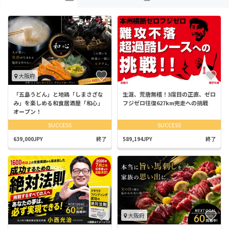
大阪府
「五島うどん」と地鶏「しまさざな
生涯、荒唐無稽！3度目の正直、ゼロ
み」を楽しめる和食居酒屋「和心」
フジゼロ往復627km完走への挑戦
オープン！
SUCCESS
SUCCESS
639,000JPY
終了
589,194JPY
終了
大阪府