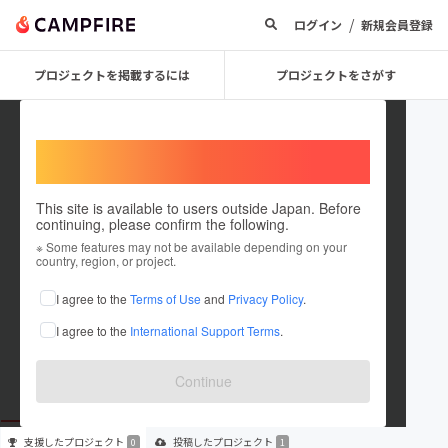
/
ログイン
新規会員登録
プロジェクトを掲載するには
プロジェクトをさがす
Welcome,
International users
This site is available to users outside Japan. Before
continuing, please confirm the following.
0ab2ab8cce44
※ Some features may not be available depending on your
country, region, or project.
プロジェクトオーナー
I agree to the
Terms of Use
and
Privacy Policy
.
これまでに1件のプロジェクトを投稿しています
I agree to the
International Support Terms
.
在住国：日本
現在地：未設定
出身国：日本
出身地：未設定
Continue
支援した
プロジェクト
投稿した
プロジェクト
0
1