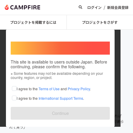
/
ログイン
新規会員登録
プロジェクトを掲載するには
プロジェクトをさがす
Welcome,
International users
This site is available to users outside Japan. Before
continuing, please confirm the following.
kotani
※ Some features may not be available depending on your
country, region, or project.
プロジェクトオーナー
I agree to the
Terms of Use
and
Privacy Policy
.
これまでに4回支援して13件のプロジェクトを投稿しています
I agree to the
International Support Terms
.
在住国：日本
現在地：東京都
出身国：日本
出身地：兵庫県
Continue
生き方「ホームレス」 職業「神社」 好きな食べ物「寿司」※高ければ
高い程最高 目標「だいたいで世界の人と家族になって全員から寿司奢ら
れて笑う」