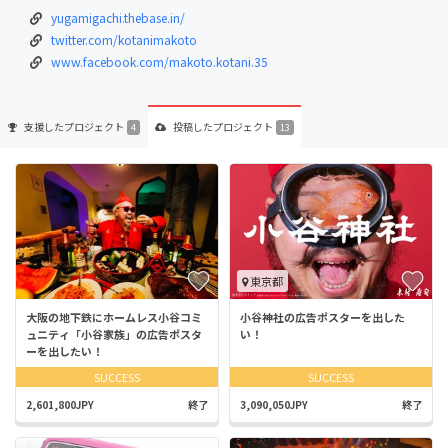
yugamigachi.thebase.in/
twitter.com/kotanimakoto
www.facebook.com/makoto.kotani.35
支援した
プロジェクト
投稿した
プロジェクト
4
13
東京都
大阪の地下鉄にホームレス小谷コミ
小谷神社の広告ポスターを出した
ュニティ「小谷家族」の広告ポスタ
い！
ーを出したい！
SUCCESS
SUCCESS
2,601,800JPY
終了
3,090,050JPY
終了