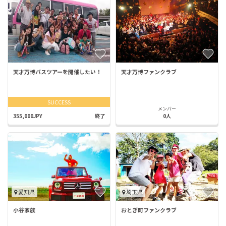
天才万博バスツアーを開催したい！
天才万博ファンクラブ
SUCCESS
メンバー
355,000JPY
終了
0人
愛知県
埼玉県
小谷家族
おとぎ町ファンクラブ