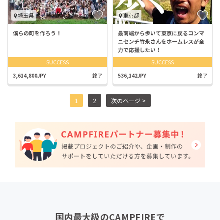
埼玉県
東京都
僕らの町を作ろう！
最南端から歩いて東京に戻るコンマ
ニセンチ竹永さんをホームレスが全
力で応援したい！
SUCCESS
SUCCESS
3,614,800JPY
終了
536,142JPY
終了
1
2
次のページ >
国内最大級のCAMPFIREで