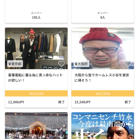
メンバー
メンバー
181人
0人
東京都
大阪府
豪華客船に乗る為に真っ赤なハット
大阪から皆でホームレス小谷を東京
が欲しい！
に帰そう！
SUCCESS
SUCCESS
12,000JPY
終了
23,500JPY
終了