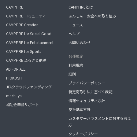
CAMPFIRE
CAMPFIREとは
CAMPFIRE コミュニティ
あんしん・安全への取り組み
CAMPFIRE Creation
ニュース
CAMPFIRE for Social Good
ヘルプ
CAMPFIRE for Entertainment
お問い合わせ
CAMPFIRE for Sports
各種規定
CAMPFIRE ふるさと納税
利用規約
AD FOR ALL
細則
HIOKOSHI
プライバシーポリシー
JFAクラウドファンディング
特定商取引法に基づく表記
machi-ya
情報セキュリティ方針
補助金申請サポート
反社基本方針
カスタマーハラスメントに対する考え
方
クッキーポリシー