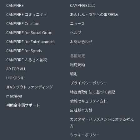
CAMPFIRE
CAMPFIREとは
CAMPFIRE コミュニティ
あんしん・安全への取り組み
CAMPFIRE Creation
ニュース
CAMPFIRE for Social Good
ヘルプ
CAMPFIRE for Entertainment
お問い合わせ
CAMPFIRE for Sports
各種規定
CAMPFIRE ふるさと納税
利用規約
AD FOR ALL
細則
HIOKOSHI
プライバシーポリシー
JFAクラウドファンディング
特定商取引法に基づく表記
machi-ya
情報セキュリティ方針
補助金申請サポート
反社基本方針
カスタマーハラスメントに対する考え
方
クッキーポリシー