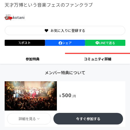
天才万博という音楽フェスのファンクラブ
kotani
お気に入りに登録する
ポスト
シェア
LINEで送る
参加特典
コミュニティ詳細
メンバー特典について
500
¥
/月
詳細を見る
今すぐ参加する