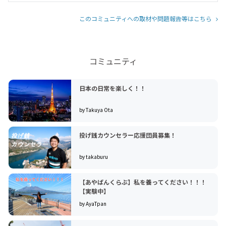
このコミュニティへの取材や問題報告等はこちら
コミュニティ
日本の日常を楽しく！！
by Takuya Ota
投げ銭カウンセラー応援団員募集！
by takaburu
【あやぱんくらぶ】私を養ってください！！！
【実験中】
by AyaTpan