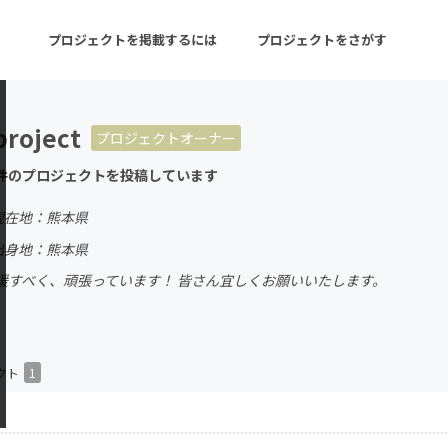
プロジェクトを掲載するには
プロジェクトをさがす
roject
プロジェクトオーナー
ターン
注目の新着プロジェクト
募集終了が近いプロ
件のプロジェクトを投稿しています
現在地：熊本県
音楽
舞台・パフォーマンス
出身地：熊本県
援すべく、頑張っています！ 皆さん宜しくお願いいたします。
ゲーム・サービス開発
フード・飲食店
書籍・雑誌出版
アニメ・漫画
チャレンジ
ビューティー・ヘルス
クト
1