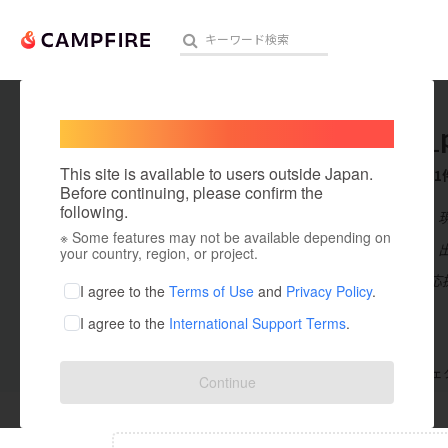
Welcome,
International users
umaka_p
人気のプロジェクト
注目のリ
This site is available to users outside Japan.
これまでに1
Before continuing, please confirm the
following.
在住国：日本
※ Some features may not be available depending on
アート・写真
出身国：日本
your country, region, or project.
頑張る漁師を応
テクノロジー・ガジェット
I agree to the
Terms of Use
and
Privacy Policy
.
I agree to the
International Support Terms
.
映像・映画
ビジネス・起業
支援した
プロジェクト
0
投稿した
プロジェ
Continue
まちづくり・地域活性化