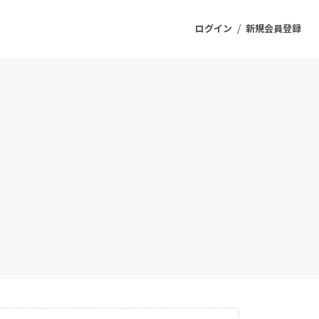
/
ログイン
新規会員登録
ジェクト
もうすぐ公開されます
プロダクト
ファッション
スポーツ
ケア
ソーシャルグッド